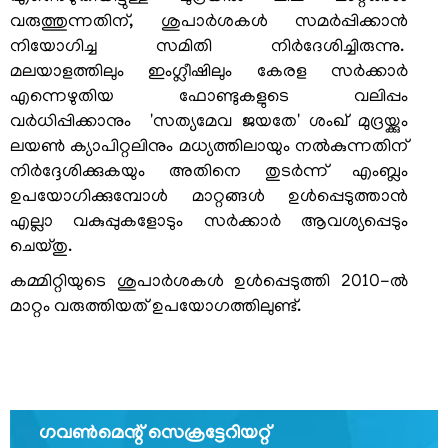
വരുത്തുന്നതിന്, ശുപാര്‍ശകള്‍ സമര്‍പ്പിക്കാന്‍
നിയോഗിച്ച സമിതി നിര്‍ദേശിച്ചിരുന്നു.
സര്‍ക്കാര്‍
മലയാളത്തിലും ഇംഗ്ലീഷിലും കേരള സര്‍ക്കാര്‍
ഉത്തരവുകള്‍
എന്നെഴുതിയ ഫോണ്ടുകളുടെ വലിപ്പം
സര്‍ക്കാര്‍
വര്‍ധിപ്പിക്കാനും 'സത്യമേവ ജയതേ' ശംഖ് മുദ്രയ്ക്കും
സര്‍ക്കുലറുകള്‍
ലയണ്‍ ക്യാപിറ്റലിനും മധ്യത്തിലായും നല്‍കുന്നതിന്
നിര്‍ദ്ദേശിക്കുകയും അതിനെ തുടര്‍ന്ന് എംബ്ലം
സര്‍ക്കാര്‍
ഉപയോഗിക്കുമ്പോള്‍ മാറ്റങ്ങള്‍ ഉള്‍പ്പെടുത്താന്‍
കലണ്ടര്‍
എല്ലാ വകുപ്പുകളോടും സര്‍ക്കാര്‍ ആവശ്യപ്പെടും
മുഖ്യമന്ത്രിക്കുള്ള
ചെയ്തു.
നിവേദനങ്ങള്‍
കമ്മിറ്റിയുടെ ശുപാര്‍ശകള്‍ ഉള്‍പ്പെടുത്തി 2010-ല്‍
സന്ദര്‍ശക
മാറ്റം വരുത്തിയത് ഉപയോഗത്തിലുണ്ട്.
സഹായ
കേന്ദ്രം
ഓണ്‍ലൈന്‍
ഗസ്റ്റ്
ഹൗസ്
ഗവണ്‍മെന്റ് സെക്രട്ടേറിയറ്റ്