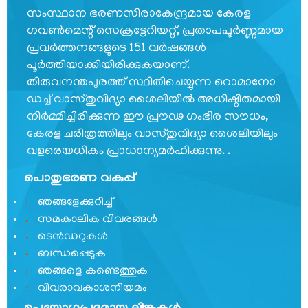
ബുക്കിംഗ്
സംസ്ഥാന ഭരണസിരാകേന്ദ്രമായ കേരള
സ്വാതന്ത്ര്യ
ഗവണ്‍മെന്റ് സെക്രട്ടേറിയറ്റ്, പ്രതാപപൂര്‍ണ്ണമായ
സമര
പ്രവര്‍ത്തനങ്ങളുടെ 151 വര്‍ഷങ്ങള്‍
സേനാനികളുടെ
പൂര്‍ത്തിയാക്കിയിരിക്കുകയാണ്.
പട്ടിക
തിരുവനന്തപുരത്ത് സ്ഥിതിചെയ്യുന്ന റൊമാനോ
ഡച്ച് വാസ്തുവിദ്യാ ശൈലിയില്‍ അധിഷ്ഠിതമായി
സാക്ഷ്യപ്പെടുത്തല്‍(ഹോം)
നിര്‍മ്മിച്ചിരിക്കുന്ന ഈ പ്രൗഢ ഗംഭീര സൗധം,
ജീവൻ
കേരള ചരിത്രത്തിലും വാസ്തുവിദ്യാ ശൈലിയിലും
രക്ഷാ
വളരെയധികം പ്രാധാന്യമര്‍ഹിക്കുന്നു. .
പദക്
അവാർഡ്
പൊതുഭരണ വകുപ്പ്
ജേതാക്കൾ
ഞങ്ങളേക്കുറിച്ച്
സമാശ്വാസ
സമകാലിക വിവരങ്ങൾ
തൊഴില്‍ദാന
ടെൻഡറുകൾ
പദ്ധതി
ബന്ധപ്പെടുക
ഞങ്ങളെ കണ്ടെത്തുക
ടെലിഫോണ്‍
ഡയറക്ടറി
വിവരാവകാശനിയമം