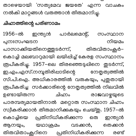
താഴെയായി 'സത്യമേവ ജയതേ' എന്ന വാചകം
കേരള
സ്വാതന്ത്ര്യ
നല്‍കി മാറ്റങ്ങള്‍ വരുത്താന്‍ തീരുമാനിച്ചു.
സമരസേനാനി
ചിഹ്നത്തിന്റെ പരിണാമം
പെന്‍ഷന്‍
പദ്ധതി
1956-ല്‍ ഇന്ത്യന്‍ പാര്‍ലമെന്റ്, സംസ്ഥാന
പുനഃസംഘടന നിയമം
മറ്റ്
പാസാക്കിയതിനെത്തുടര്‍ന്ന്, തിരുവിതാംകൂര്‍-
സംഘടനകള്‍
കൊച്ചി മലബാറുമായി ലയിപ്പിച്ച് കേരള സംസ്ഥാനം
റെസിഡന്റ്
രൂപീകരിച്ചു. 1957-ലെ തിരഞ്ഞെടുപ്പിനെ തുടര്‍ന്ന്,
കമ്മീഷണറുടെ
ഇ.എം.എസ്.നമ്പൂതിരിപ്പാടിന്റെ നേതൃത്വത്തില്‍
ഓഫീസ്,
സി.പി.ഐ. അധികാരത്തില്‍ വരുകയും, പുതുതായി
ന്യൂഡല്‍ഹി
രൂപീകരിച്ച സര്‍ക്കാരിന്റെ നേതൃത്വത്തില്‍ നിലവില്‍
സംസ്ഥാന
ഉണ്ടായിരുന്ന ചിഹ്നം രാജവാഴ്ചയുടെ
വിവരാവകാശ
പാരമ്പര്യമായതിനാല്‍ മറ്റൊരു സംസ്ഥാന ചിഹ്നം
കമ്മീഷന്‍
സ്വീകരിക്കാന്‍ തീരുമാനിക്കുകയും ചെയ്തു. 1957-ല്‍
കൊച്ചിയെ പ്രതിനിധീകരിക്കുന്ന ഒരു ഇന്ത്യന്‍
സമുന്നതി
ആനയും, യഥാക്രമം വടക്കന്‍, തെക്കന്‍
വിവരാവകാശ
തിരുവിതാംകൂറിനെ പ്രതിനിധീകരിക്കുന്ന രണ്ട്