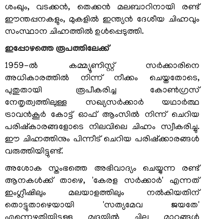
നിയമം
ശംഖും, വടക്കന്‍, തെക്കന്‍ മലബാറിനായി രണ്ട്
ഈന്തപ്പനകളും, മുകളില്‍ ഇന്ത്യന്‍ ദേശീയ ചിഹ്നവും
കേരള
സംസ്ഥാന ചിഹ്നത്തില്‍ ഉള്‍പ്പെടുത്തി.
സെക്രട്ടേറിയറ്റ്
ചരിത്രം
ഇപ്പോഴത്തെ രൂപത്തിലേക്ക്
സെക്രട്ടേറിയറ്റ്
1959-ല്‍ കമ്മ്യൂണിസ്റ്റ് സര്‍ക്കാരിനെ
കെട്ടിടം
അധികാരത്തില്‍ നിന്ന് നീക്കം ചെയ്തതോടെ,
പുതുതായി രൂപീകരിച്ച കോണ്‍ഗ്രസ്
സംസ്ഥാന
നേതൃത്വത്തിലുള്ള സഖ്യസര്‍ക്കാര്‍ യഥാര്‍ത്ഥ
ചിഹ്നത്തിന്റെ
ചരിത്രം
ട്രാവന്‍കൂര്‍ കോട്ട് ഓഫ് ആംസില്‍ നിന്ന് ചെറിയ
പരിഷ്‌കാരങ്ങളോടെ നിലവിലെ ചിഹ്നം സ്വീകരിച്ചു.
ടെലിഫോണ്‍
ഈ ചിഹ്നത്തിനും പിന്നീട് ചെറിയ പരിഷ്‌ക്കാരങ്ങള്‍
ഡയറക്ടറി
വരുത്തിയിട്ടുണ്ട്.
അശോക സ്തംഭത്തെ അഭിവാദ്യം ചെയ്യുന്ന രണ്ട്
ആനകള്‍ക്ക് താഴെ, 'കേരള സര്‍ക്കാര്‍' എന്നത്
ഇംഗ്ലീഷിലും മലയാളത്തിലും നല്‍കിയതിന്
സിറ്റിസൺ
തൊട്ടുതാഴെയായി 'സത്യമേവ ജയതേ'
കോർണർ
എന്നെഴുതിയിട്ടുള്ള മുദ്രയില്‍ ചില മാറ്റങ്ങള്‍