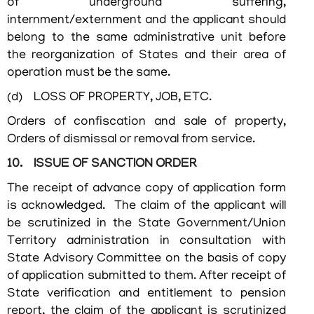
of underground suffering,
സമാശ്വാസ
internment/externment and the applicant should
തൊഴില്‍ദാന
belong to the same administrative unit before
പദ്ധതി
the reorganization of States and their area of
ടെലിഫോണ്‍
operation must be the same.
ഡയറക്ടറി
(d) LOSS OF PROPERTY, JOB, ETC.
Orders of confiscation and sale of property,
Orders of dismissal or removal from service.
10. ISSUE OF SANCTION ORDER
എംപ്ലോയീസ്
The receipt of advance copy of application form
കോർണർ
is acknowledged. The claim of the applicant will
be scrutinized in the State Government/Union
Territory administration in consultation with
സ്റ്റാഫ്
State Advisory Committee on the basis of copy
വിവരങ്ങൾ
of application submitted to them. After receipt of
സര്‍ക്കാര്‍
State verification and entitlement to pension
ഉത്തരവുകള്‍
report, the claim of the applicant is scrutinized