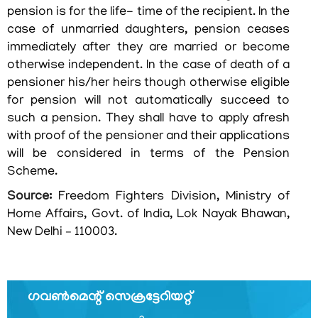
നിയമങ്ങളും
pension is for the life- time of the recipient. In the
ചട്ടങ്ങളും
case of unmarried daughters, pension ceases
immediately after they are married or become
അവധി
otherwise independent. In the case of death of a
വിവരങ്ങൾ
pensioner his/her heirs though otherwise eligible
മാന്വലുകൾ
for pension will not automatically succeed to
such a pension. They shall have to apply afresh
ടെലിഫോൺ
with proof of the pensioner and their applications
ഡയറക്ടറി
will be considered in terms of the Pension
സർക്കാർ
Scheme.
ഡയറി
Source:
Freedom Fighters Division, Ministry of
Home Affairs, Govt. of India, Lok Nayak Bhawan,
New Delhi – 110003.
ഗവണ്‍മെന്റ് സെക്രട്ടേറിയറ്റ്