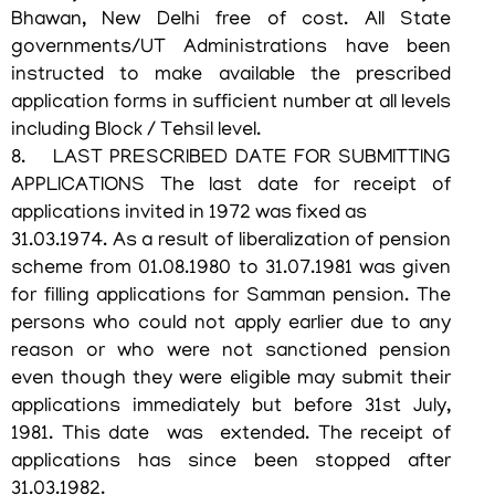
Bhawan, New Delhi free of cost. All State
സംസ്ഥാന
വിവരാവകാശ
governments/UT Administrations have been
കമ്മീഷന്‍
instructed to make available the prescribed
application forms in sufficient number at all levels
സമുന്നതി
including Block / Tehsil level.
വിവരാവകാശ
8. LAST PRESCRIBED DATE FOR SUBMITTING
നിയമം
APPLICATIONS The last date for receipt of
applications invited in 1972 was fixed as
കേരള
31.03.1974. As a result of liberalization of pension
സെക്രട്ടേറിയറ്റ്
scheme from 01.08.1980 to 31.07.1981 was given
ചരിത്രം
for filling applications for Samman pension. The
സെക്രട്ടേറിയറ്റ്
persons who could not apply earlier due to any
കെട്ടിടം
reason or who were not sanctioned pension
even though they were eligible may submit their
സംസ്ഥാന
ചിഹ്നത്തിന്റെ
applications immediately but before 31st July,
ചരിത്രം
1981. This date was extended. The receipt of
applications has since been stopped after
ടെലിഫോണ്‍
31.03.1982.