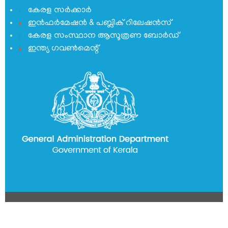
കേരള സർക്കാർ
ഇൻഫർമേഷൻ & പബ്ലിക് റിലേഷൻസ്
കേരള സംസ്ഥാന ആസൂത്രണ ബോർഡ്
ഇന്ത്യ ഗവണ്‍മെന്റ്