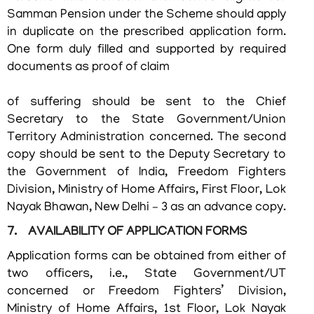
Samman Pension under the Scheme should apply
വിഭാഗങ്ങൾ
in duplicate on the prescribed application form.
സ്വതന്ത്ര
One form duly filled and supported by required
സൈനിക്
documents as proof of claim
സമ്മാന്‍
യോജന
of suffering should be sent to the Chief
Secretary to the State Government/Union
കേരള
സ്വാതന്ത്ര്യ
Territory Administration concerned. The second
സമരസേനാനി
copy should be sent to the Deputy Secretary to
പെന്‍ഷന്‍
the Government of India, Freedom Fighters
പദ്ധതി
Division, Ministry of Home Affairs, First Floor, Lok
Nayak Bhawan, New Delhi – 3 as an advance copy.
മറ്റ്
സംഘടനകള്‍
7. AVAILABILITY OF APPLICATION FORMS
റെസിഡന്റ്
Application forms can be obtained from either of
കമ്മീഷണറുടെ
two officers, i.e., State Government/UT
ഓഫീസ്,
concerned or Freedom Fighters’ Division,
ന്യൂഡല്‍ഹി
Ministry of Home Affairs, 1st Floor, Lok Nayak