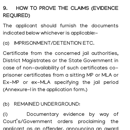
ഡയറക്ടറി
9. HOW TO PROVE THE CLAIMS (EVIDENCE
REQUIRED)
The applicant should furnish the documents
indicated below whichever is applicable:-
സിറ്റിസൺ
(a) IMPRISONMENT/DETENTION ETC.
കോർണർ
Certificate from the concerned jail authorities,
District Magistrates or the State Government in
സര്‍ക്കാര്‍
ഉത്തരവുകള്‍
case of non-availability of such certificates co-
prisoner certificates from a sitting MP or MLA or
സര്‍ക്കാര്‍
Ex-MP or ex-MLA specifying the jail period
സര്‍ക്കുലറുകള്‍
(Annexure-I in the application form.)
സര്‍ക്കാര്‍
കലണ്ടര്‍
(b) REMAINED UNDERGROUND:
(i) Documentary evidence by way of
മുഖ്യമന്ത്രിക്കുള്ള
നിവേദനങ്ങള്‍
Court’s/Government orders proclaiming the
applicant as an offender, announcing an award