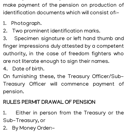
കീപ്പിംങ്
make payment of the pension on production of
സേവനങ്ങള്‍
identification documents which will consist of:-
1. Photograph.
സെക്രട്ടേറിയറ്റ്
സെന്‍ട്രല്‍
2. Two prominent identification marks.
ലൈബ്രറി
3. Specimen signature or left hand thumb and
finger impressions duly attested by a competent
authority, in the case of freedom fighters who
are not literate enough to sign their names.
4. Date of birth.
അഖിലേന്ത്യാ
On furnishing these, the Treasury Officer/Sub-
സേവനങ്ങൾ
Treasury Officer will commence payment of
pension.
നിയമങ്ങൾ
RULES PERMIT DRAWAL OF PENSION
സിവിൽ
1. Either in person from the Treasury or the
ലിസ്റ്റ്
Sub-Treasury, or
2. By Money Order:-
കെഎഎസ്