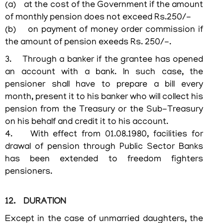
(a) at the cost of the Government if the amount
ഡെപ്യൂട്ടേഷനിൽ
of monthly pension does not exceed Rs.250/-
(b) on payment of money order commission if
ജില്ലാ
കളക്ടർമാർ
the amount of pension exeeds Rs. 250/-.
3. Through a banker if the grantee has opened
ജില്ലാ
an account with a bank. In such case, the
പോലീസ്
മേധാവികൾ
pensioner shall have to prepare a bill every
month, present it to his banker who will collect his
pension from the Treasury or the Sub-Treasury
on his behalf and credit it to his account.
4. With effect from 01.08.1980, facilities for
ഡൗൺലോഡുകൾ
drawal of pension through Public Sector Banks
has been extended to freedom fighters
pensioners.
മുദ്ര
ഫോമുകൾ
12. DURATION
റിപ്പോർട്ടുകൾ
Except in the case of unmarried daughters, the