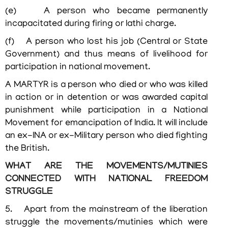
(e) A person who became permanently
incapacitated during firing or lathi charge.
(f) A person who lost his job (Central or State
Government) and thus means of livelihood for
participation in national movement.
A MARTYR is a person who died or who was killed
in action or in detention or was awarded capital
punishment while participation in a National
Movement for emancipation of India. It will include
an ex-INA or ex-Military person who died fighting
the British.
WHAT ARE THE MOVEMENTS/MUTINIES
CONNECTED WITH NATIONAL FREEDOM
FOOTER
ബാധ്യതാനിരാകരണം
STRUGGLE
MENU
സ്വകാര്യതാനയം
5. Apart from the mainstream of the liberation
struggle the movements/mutinies which were
വ്യവസ്ഥകളും