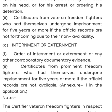
സന്ദര്‍ശക
on his head, or for his arrest or ordering his
സഹായ
detention.
കേന്ദ്രം
(ii) Certificates from veteran freedom fighters
ഓണ്‍ലൈന്‍
who had themselves undergone imprisonment
ഗസ്റ്റ്
for five years or more if the official records are
ഹൗസ്
not forthcoming due to their non- availability.
ബുക്കിംഗ്
(c) INTERNMENT OR EXTERNMENT
സ്വാതന്ത്ര്യ
(i) Order of internment or externment or any
സമര
സേനാനികളുടെ
other corroboratory documentary evidence.
പട്ടിക
(ii) Certificates from prominent freedom
fighters who had themselves undergone
സാക്ഷ്യപ്പെടുത്തല്‍(ഹോം)
imprisonment for five years or more if the official
ജീവൻ
records are not available. (Annexure- II in the
രക്ഷാ
application.)
പദക്
Note:-
അവാർഡ്
The Certifier veteran freedom fighters in respect
ജേതാക്കൾ