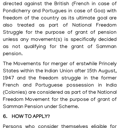
directed against the British (French in case of
നിബന്ധനകളും
Pondicherry and Portugues in case of Goa) with
freedom of the country as its ultimate goal are
also treated as part of National Freedom
Struggle for the purpose of grant of pension
ഞങ്ങളേക്കുറിച്ച്
unless any movement(s) is specifically decided
as not qualifying for the grant of Samman
pension.
ഞങ്ങളേക്കുറിച്ച്
The Movements for merger of erstwhile Princely
കാര്യനിർവഹണചട്ടങ്ങൾ
States within the Indian Union after 15th August,
ഓർഡർ
1947 and the freedom struggle in the former
ഓഫ്
French and Portuguese possession in India
പ്രെസിഡൻസ്
(Colonies) are considered as part of the National
Freedom Movement for the purpose of grant of
പ്രധാന
Samman Pension under Scheme.
വ്യക്തികള്‍
6. HOW TO APPLY?
സംഘടനാ
ഘടന
Persons who consider themselves eligible for