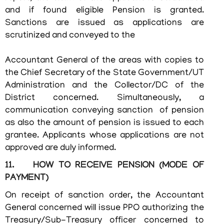
and if found eligible Pension is granted.
സര്‍ക്കാര്‍
Sanctions are issued as applications are
കലണ്ടര്‍
scrutinized and conveyed to the
സ്പാര്‍ക്ക്
Accountant General of the areas with copies to
ഓണ്‍ലൈന്‍
the Chief Secretary of the State Government/UT
ഗസ്റ്റ്
Administration and the Collector/DC of the
ഹൗസ്
ബുക്കിംഗ്
District concerned. Simultaneously, a
communication conveying sanction of pension
റിസര്‍വ്
as also the amount of pension is issued to each
കേരള
grantee. Applicants whose applications are not
ഹൗസ്
approved are duly informed.
-
ഡല്‍ഹി
11. HOW TO RECEIVE PENSION (MODE OF
PAYMENT)
കോണ്‍ഫറന്‍സ്
ഹാള്‍
On receipt of sanction order, the Accountant
ബുക്കിംങ്
General concerned will issue PPO authorizing the
Treasury/Sub-Treasury officer concerned to
ഹൗസ്