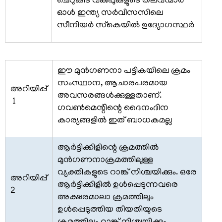
ചെറുകിട വകുപ്പുകളുടെ തലവന്മാര്‍
-
ഓള്‍ ഇന്ത്യ സര്‍വീസസിലെ
ഡല്‍ഹി
സീനിയര്‍ സ്‌കെയില്‍ ഉദ്യോഗസ്ഥര്‍
കോണ്‍ഫറന്‍സ്
ഹാള്‍
ബുക്കിംങ്
ഈ മുന്‍ഗണനാ പട്ടികയിലെ ക്രമം
ഹൗസ്
സംസ്ഥാന, ആചാരപരമായ
കീപ്പിംങ്
അറിയിപ്പ്
അവസരങ്ങള്‍ക്കുള്ളതാണ്.
സേവനങ്ങള്‍
1
ഗവണ്‍മെന്റിന്റെ ദൈനംദിന
സെക്രട്ടേറിയറ്റ്
കാര്യങ്ങളില്‍ ഇത് ബാധകമല്ല
സെന്‍ട്രല്‍
ലൈബ്രറി
ആര്‍ട്ടിക്കിളിന്റെ ക്രമത്തില്‍
മുന്‍ഗണനാക്രമത്തിലുള്ള
വ്യക്തികളുടെ റാങ്ക് നിശ്ചയിക്കും. ഒരേ
അറിയിപ്പ്
ആര്‍ട്ടിക്കിളില്‍ ഉള്‍പ്പെടുന്നവരെ
2
അക്ഷരമാലാ ക്രമത്തിലും
അഖിലേന്ത്യാ
ഉള്‍പ്പെടുത്തിയ തീയതിയുടെ
സേവനങ്ങൾ