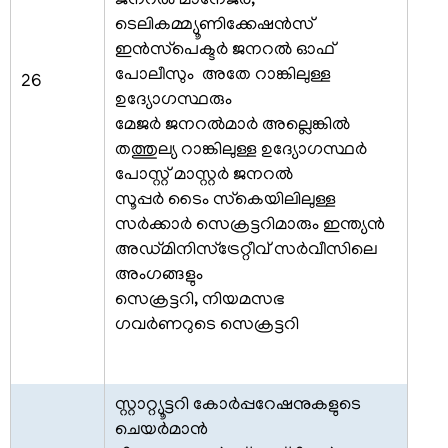
ജനറല്‍ മാനേജര്‍,
സര്‍ക്കുലറുകള്‍
ടെലികമ്മ്യൂണിക്കേഷന്‍സ്
സര്‍ക്കാര്‍
ഇന്‍സ്‌പെക്ടര്‍ ജനറല്‍ ഓഫ്
കലണ്ടര്‍
പോലീസും അതേ റാങ്കിലുള്ള
26
ഉദ്യോഗസ്ഥരും
മുഖ്യമന്ത്രിക്കുള്ള
മേജര്‍ ജനറല്‍മാര്‍ അല്ലെങ്കില്‍
നിവേദനങ്ങള്‍
തത്തുല്യ റാങ്കിലുള്ള ഉദ്യോഗസ്ഥര്‍
സന്ദര്‍ശക
പോസ്റ്റ് മാസ്റ്റര്‍ ജനറല്‍
സഹായ
സൂപ്പര്‍ ടൈം സ്‌കെയിലിലുള്ള
കേന്ദ്രം
സര്‍ക്കാര്‍ സെക്രട്ടറിമാരും ഇന്ത്യന്‍
അഡ്മിനിസ്ട്രേറ്റീവ് സര്‍വീസിലെ
ഓണ്‍ലൈന്‍
ഗസ്റ്റ്
അംഗങ്ങളും
ഹൗസ്
സെക്രട്ടറി, നിയമസഭ
ബുക്കിംഗ്
ഗവര്‍ണറുടെ സെക്രട്ടറി
സ്വാതന്ത്ര്യ
സമര
സേനാനികളുടെ
സ്റ്റാറ്റ്യൂട്ടറി കോര്‍പ്പറേഷനുകളുടെ
പട്ടിക
ചെയര്‍മാന്‍