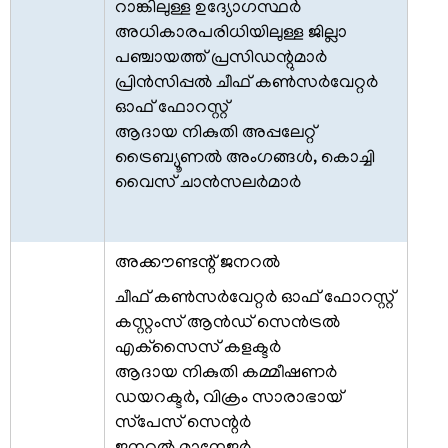
റാങ്കിലുള്ള ഉദ്യോഗസ്ഥര്‍
കെട്ടിടം
അധികാരപരിധിയിലുള്ള ജില്ലാ
സംസ്ഥാന
പഞ്ചായത്ത് പ്രസിഡന്റുമാര്‍
ചിഹ്നത്തിന്റെ
പ്രിന്‍സിപ്പല്‍ ചീഫ് കണ്‍സര്‍വേറ്റര്‍
ചരിത്രം
ഓഫ് ഫോറസ്റ്റ്
ആദായ നികുതി അപ്പലേറ്റ്
ടെലിഫോണ്‍
ട്രൈബ്യൂണല്‍ അംഗങ്ങള്‍, കൊച്ചി
ഡയറക്ടറി
വൈസ് ചാന്‍സലര്‍മാര്‍
അക്കൗണ്ടന്റ് ജനറല്‍
സിറ്റിസൺ
ചീഫ് കണ്‍സര്‍വേറ്റര്‍ ഓഫ് ഫോറസ്റ്റ്
കോർണർ
കസ്റ്റംസ് ആന്‍ഡ് സെന്‍ട്രല്‍
എക്‌സൈസ് കളക്ടര്‍
സര്‍ക്കാര്‍
ആദായ നികുതി കമ്മീഷണര്‍
ഉത്തരവുകള്‍
ഡയറക്ടര്‍, വിക്രം സാരാഭായ്
സ്‌പേസ് സെന്റര്‍
സര്‍ക്കാര്‍