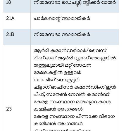
ഓഫ്
18
നിയമസഭാ ഡെപ്യൂട്ടി സ്പീക്കര്‍ മേയര്‍
പ്രെസിഡൻസ്
21A
പാര്‍ലമെന്റ് സാമാജികര്‍
പ്രധാന
വ്യക്തികള്‍
21B
നിയമസഭാ സാമാജികര്‍
സംഘടനാ
ഘടന
ആര്‍മി കമാന്‍ഡര്‍മാര്‍/വൈസ്
വിഭാഗങ്ങൾ
ചീഫ് ഓഫ് ആര്‍മി സ്റ്റാഫ് അല്ലെങ്കില്‍
തത്തുല്യമായി മറ്റ് സേവന
സ്വതന്ത്ര
മേഖലകളില്‍ ഉള്ളവര്‍
സൈനിക്
സമ്മാന്‍
ഗവ. ചീഫ് സെക്രട്ടറി
യോജന
ഫ്‌ളാഗ് ഓഫീസര്‍ കമാന്‍ഡിംഗ് ഇന്‍
ചീഫ്, സതേണ്‍ നേവല്‍ കമാന്‍ഡ്
കേരള
കേരള സംസ്ഥാന മനുഷ്യാവകാശ
സ്വാതന്ത്ര്യ
23
കമ്മീഷന്‍ അംഗങ്ങള്‍
സമരസേനാനി
പെന്‍ഷന്‍
കേരള സംസ്ഥാന പിന്നാക്ക വിഭാഗ
പദ്ധതി
കമ്മീഷന്‍ അംഗങ്ങള്‍