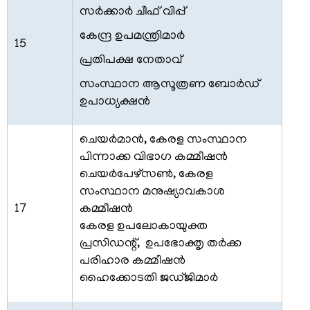
സര്‍ക്കാര്‍ ചീഫ് വിപ്പ്
കേന്ദ്ര ഉപമന്ത്രിമാര്‍
15
FOOTER
ബാധ്യതാനിരാകരണം
പ്രതിപക്ഷ നേതാവ്
MENU
സ്വകാര്യതാനയം
സംസ്ഥാന ആസൂത്രണ ബോര്‍ഡ്
ഉപാധ്യക്ഷന്‍
വ്യവസ്ഥകളും
നിബന്ധനകളും
ചെയര്‍മാന്‍, കേരള സംസ്ഥാന
പിന്നാക്ക വിഭാഗ കമ്മീഷന്‍
ചെയര്‍പേഴ്‌സണ്‍, കേരള
സംസ്ഥാന മനുഷ്യാവകാശ
ഞങ്ങളേക്കുറിച്ച്
17
കമ്മീഷന്‍
കേരള ഉപലോകായുക്ത
പ്രസിഡന്റ്, ഉപഭോക്തൃ തര്‍ക്ക
ഞങ്ങളേക്കുറിച്ച്
പരിഹാര കമ്മീഷന്‍
കാര്യനിർവഹണചട്ടങ്ങൾ
ഹൈക്കോടതി ജഡ്ജിമാര്‍
ഓർഡർ