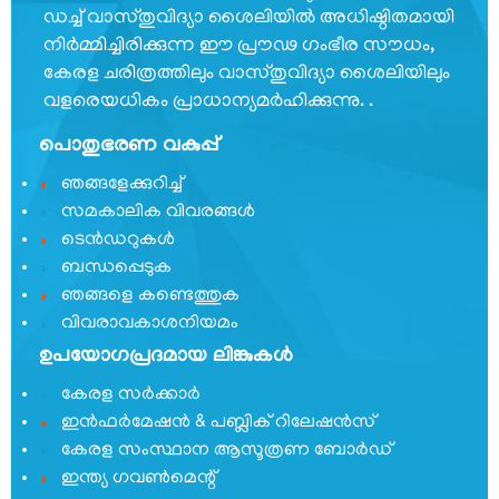
ഡച്ച് വാസ്തുവിദ്യാ ശൈലിയില്‍ അധിഷ്ഠിതമായി
നിര്‍മ്മിച്ചിരിക്കുന്ന ഈ പ്രൗഢ ഗംഭീര സൗധം,
കേരള ചരിത്രത്തിലും വാസ്തുവിദ്യാ ശൈലിയിലും
വളരെയധികം പ്രാധാന്യമര്‍ഹിക്കുന്നു. .
പൊതുഭരണ വകുപ്പ്
ഞങ്ങളേക്കുറിച്ച്
സമകാലിക വിവരങ്ങൾ
ടെൻഡറുകൾ
ബന്ധപ്പെടുക
ഞങ്ങളെ കണ്ടെത്തുക
വിവരാവകാശനിയമം
ഉപയോഗപ്രദമായ ലിങ്കുകൾ
കേരള സർക്കാർ
ഇൻഫർമേഷൻ & പബ്ലിക് റിലേഷൻസ്
കേരള സംസ്ഥാന ആസൂത്രണ ബോർഡ്
ഇന്ത്യ ഗവണ്‍മെന്റ്