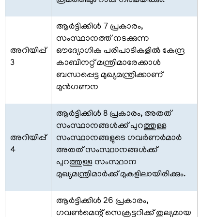
ക്രമത്തിലും റാങ്ക് നിശ്ചയിക്കും.
നിയമങ്ങൾ
ആര്‍ട്ടിക്കിള്‍ 7 പ്രകാരം,
സംസ്ഥാനത്ത് നടക്കുന്ന
സിവിൽ
ലിസ്റ്റ്
അറിയിപ്പ്
ഔദ്യോഗിക പരിപാടികളില്‍ കേന്ദ്ര
3
കാബിനറ്റ് മന്ത്രിമാരേക്കാള്‍
കെഎഎസ്
ബന്ധപ്പെട്ട മുഖ്യമന്ത്രിക്കാണ്
മുന്‍ഗണന
ഡെപ്യൂട്ടേഷനിൽ
ജില്ലാ
ആര്‍ട്ടിക്കിള്‍ 8 പ്രകാരം, അതത്
കളക്ടർമാർ
സംസ്ഥാനങ്ങള്‍ക്ക് പുറത്തുള്ള
ജില്ലാ
അറിയിപ്പ്
സംസ്ഥാനങ്ങളുടെ ഗവര്‍ണര്‍മാര്‍
പോലീസ്
4
അതത് സംസ്ഥാനങ്ങള്‍ക്ക്
മേധാവികൾ
പുറത്തുള്ള സംസ്ഥാന
മുഖ്യമന്ത്രിമാര്‍ക്ക് മുകളിലായിരിക്കും.
ആര്‍ട്ടിക്കിള്‍ 26 പ്രകാരം,
ഗവണ്‍മെന്റ് സെക്രട്ടറിക്ക് തുല്യമായ
ഡൗൺലോഡുകൾ