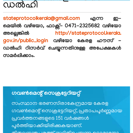
ഡല്‍ഹി
FOOTER
ബാധ്യതാനിരാകരണം
stateprotocolkerala@
gmail.com
എന്ന ഇ-
MENU
മെയില്‍ വഴിയോ, ഫാക്സ്- 0471-2325682 വഴിയോ
സ്വകാര്യതാനയം
അല്ലെങ്കില്‍
http://stateprotocol.kerala.
വ്യവസ്ഥകളും
gov.in/public_login
വഴിയോ കേരള ഹൗസ് -
നിബന്ധനകളും
ഡല്‍ഹി റിസര്‍വ് ചെയ്യുന്നതിനുള്ള അപേക്ഷകള്‍
സമര്‍പ്പിക്കാം.
ഞങ്ങളേക്കുറിച്ച്
ഗവണ്‍മെന്റ് സെക്രട്ടേറിയറ്റ്
ഞങ്ങളേക്കുറിച്ച്
സംസ്ഥാന ഭരണസിരാകേന്ദ്രമായ കേരള
ഗവണ്‍മെന്റ് സെക്രട്ടേറിയറ്റ്, പ്രതാപപൂര്‍ണ്ണമായ
കാര്യനിർവഹണചട്ടങ്ങൾ
പ്രവര്‍ത്തനങ്ങളുടെ 151 വര്‍ഷങ്ങള്‍
ഓർഡർ
പൂര്‍ത്തിയാക്കിയിരിക്കുകയാണ്.
ഓഫ്