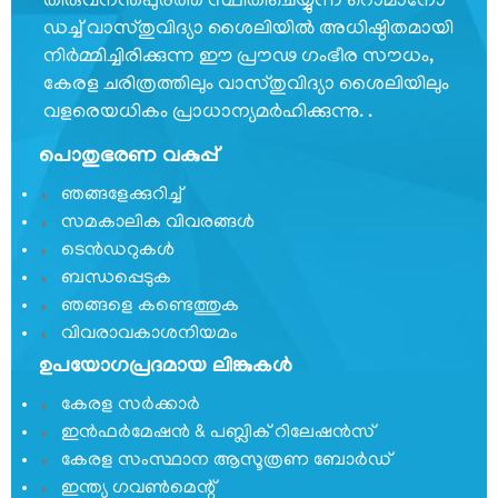
തിരുവനന്തപുരത്ത് സ്ഥിതിചെയ്യുന്ന റൊമാനോ
പ്രെസിഡൻസ്
ഡച്ച് വാസ്തുവിദ്യാ ശൈലിയില്‍ അധിഷ്ഠിതമായി
നിര്‍മ്മിച്ചിരിക്കുന്ന ഈ പ്രൗഢ ഗംഭീര സൗധം,
പ്രധാന
വ്യക്തികള്‍
കേരള ചരിത്രത്തിലും വാസ്തുവിദ്യാ ശൈലിയിലും
വളരെയധികം പ്രാധാന്യമര്‍ഹിക്കുന്നു. .
സംഘടനാ
ഘടന
പൊതുഭരണ വകുപ്പ്
വിഭാഗങ്ങൾ
ഞങ്ങളേക്കുറിച്ച്
സമകാലിക വിവരങ്ങൾ
സ്വതന്ത്ര
ടെൻഡറുകൾ
സൈനിക്
ബന്ധപ്പെടുക
സമ്മാന്‍
ഞങ്ങളെ കണ്ടെത്തുക
യോജന
വിവരാവകാശനിയമം
കേരള
ഉപയോഗപ്രദമായ ലിങ്കുകൾ
സ്വാതന്ത്ര്യ
സമരസേനാനി
കേരള സർക്കാർ
പെന്‍ഷന്‍
ഇൻഫർമേഷൻ & പബ്ലിക് റിലേഷൻസ്
പദ്ധതി
കേരള സംസ്ഥാന ആസൂത്രണ ബോർഡ്
ഇന്ത്യ ഗവണ്‍മെന്റ്
മറ്റ്