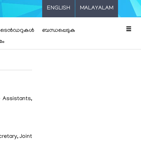
ENGLISH
MALAYALAM
☰
ടെൻഡറുകൾ
ബന്ധപ്പെടുക
മം
 Assistants,
retary, Joint