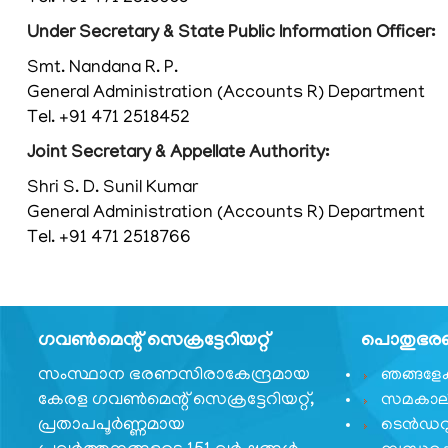
പ്രെസിഡൻസ്
Under Secretary & State Public Information Officer:
പ്രധാന
വ്യക്തികള്‍
Smt. Nandana R. P.
General Administration (Accounts R) Department
സംഘടനാ
Tel. +91 471 2518452
ഘടന
Joint Secretary & Appellate Authority:
വിഭാഗങ്ങൾ
Shri S. D. Sunil Kumar
സ്വതന്ത്ര
General Administration (Accounts R) Department
സൈനിക്
Tel. +91 471 2518766
സമ്മാന്‍
യോജന
കേരള
സ്വാതന്ത്ര്യ
ഗവണ്‍മെന്റ് സെക്രട്ടേറിയറ്റ്
പൊതുഭരണ 
സമരസേനാനി
സംസ്ഥാന ഭരണസിരാകേന്ദ്രമായ
പെന്‍ഷന്‍
ഞങ്ങളേക്ക
പദ്ധതി
കേരള ഗവണ്‍മെന്റ് സെക്രട്ടേറിയറ്റ്,
സമകാലി
പ്രതാപപൂര്‍ണ്ണമായ
ടെൻഡറ
മറ്റ്