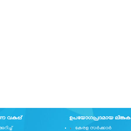
വകുപ്പ്
ഉപയോഗപ്രദമായ ലിങ്കു
ുറിച്ച്
കേരള സർക്കാർ