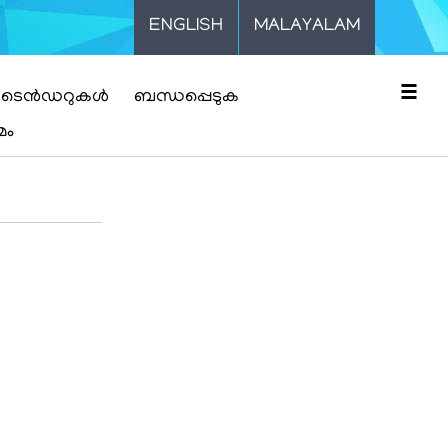
ENGLISH
MALAYALAM
☰
ടെൻഡറുകൾ
ബന്ധപ്പെടുക
മം