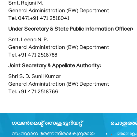
Smt. Rejani M.
വ്യവസ്ഥകളും
General Administration (BW) Department
നിബന്ധനകളും
Tel. 0471+91 471 2518041
Under Secretary & State Public Information Officer:
Smt. Leena N. P.
General Administration (BW) Department
ഞങ്ങളേക്കുറിച്ച്
Tel. +91 471 2518788
Joint Secretary & Appellate Authority:
ഞങ്ങളേക്കുറിച്ച്
Shri S. D. Sunil Kumar
കാര്യനിർവഹണചട്ടങ്ങൾ
General Administration (BW) Department
Tel. +91 471 2518766
ഓർഡർ
ഓഫ്
പ്രെസിഡൻസ്
പ്രധാന
ഗവണ്‍മെന്റ് സെക്രട്ടേറിയറ്റ്
പൊതുഭരണ 
വ്യക്തികള്‍
സംസ്ഥാന ഭരണസിരാകേന്ദ്രമായ
ഞങ്ങളേക്ക