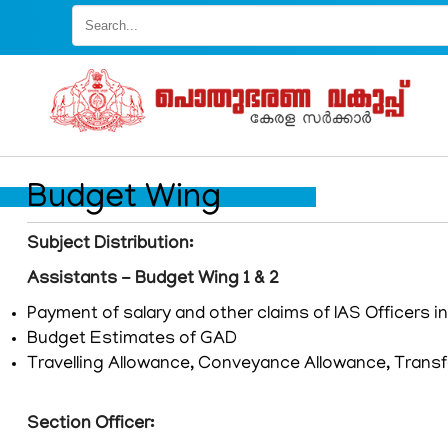
Skip
to
main
content
Budget Wing
Subject Distribution:
Assistants - Budget Wing 1 & 2
Payment of salary and other claims of IAS Officers i
Budget Estimates of GAD
Travelling Allowance, Conveyance Allowance, Transfer
FOOTER
ബാധ്യതാനിരാകരണം
Section Officer:
MENU
സ്വകാര്യതാനയം