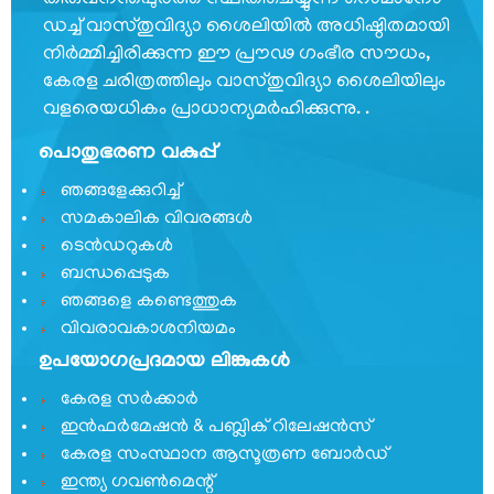
തിരുവനന്തപുരത്ത് സ്ഥിതിചെയ്യുന്ന റൊമാനോ
പ്രെസിഡൻസ്
ഡച്ച് വാസ്തുവിദ്യാ ശൈലിയില്‍ അധിഷ്ഠിതമായി
നിര്‍മ്മിച്ചിരിക്കുന്ന ഈ പ്രൗഢ ഗംഭീര സൗധം,
പ്രധാന
വ്യക്തികള്‍
കേരള ചരിത്രത്തിലും വാസ്തുവിദ്യാ ശൈലിയിലും
വളരെയധികം പ്രാധാന്യമര്‍ഹിക്കുന്നു. .
സംഘടനാ
ഘടന
പൊതുഭരണ വകുപ്പ്
വിഭാഗങ്ങൾ
ഞങ്ങളേക്കുറിച്ച്
സമകാലിക വിവരങ്ങൾ
സ്വതന്ത്ര
ടെൻഡറുകൾ
സൈനിക്
ബന്ധപ്പെടുക
സമ്മാന്‍
ഞങ്ങളെ കണ്ടെത്തുക
യോജന
വിവരാവകാശനിയമം
കേരള
ഉപയോഗപ്രദമായ ലിങ്കുകൾ
സ്വാതന്ത്ര്യ
സമരസേനാനി
കേരള സർക്കാർ
പെന്‍ഷന്‍
ഇൻഫർമേഷൻ & പബ്ലിക് റിലേഷൻസ്
പദ്ധതി
കേരള സംസ്ഥാന ആസൂത്രണ ബോർഡ്
ഇന്ത്യ ഗവണ്‍മെന്റ്
മറ്റ്