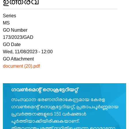
ഉത്തരവ്
Series
FOOTER
ബാധ്യതാനിരാകരണം
MS
MENU
സ്വകാര്യതാനയം
GO Number
173/2023/GAD
വ്യവസ്ഥകളും
GO Date
നിബന്ധനകളും
Wed, 11/08/2023 - 12:00
GO Attachment
document (20).pdf
ഞങ്ങളേക്കുറിച്ച്
ഗവണ്‍മെന്റ് സെക്രട്ടേറിയറ്റ്
ഞങ്ങളേക്കുറിച്ച്
സംസ്ഥാന ഭരണസിരാകേന്ദ്രമായ കേരള
ഗവണ്‍മെന്റ് സെക്രട്ടേറിയറ്റ്, പ്രതാപപൂര്‍ണ്ണമായ
കാര്യനിർവഹണചട്ടങ്ങൾ
പ്രവര്‍ത്തനങ്ങളുടെ 151 വര്‍ഷങ്ങള്‍
ഓർഡർ
പൂര്‍ത്തിയാക്കിയിരിക്കുകയാണ്.
ഓഫ്