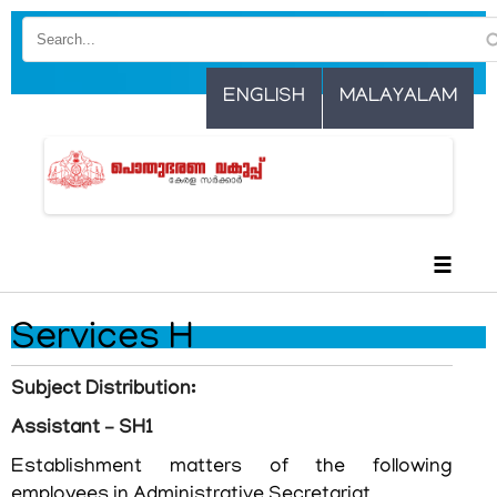
Skip
to
main
ENGLISH
MALAYALAM
content
☰
Services H
Subject Distribution:
Assistant – SH1
Establishment matters of the following
employees in Administrative Secretariat