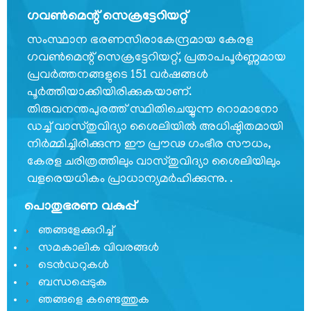
കേരള
ഗവണ്‍മെന്റ് സെക്രട്ടേറിയറ്റ്
സ്വാതന്ത്ര്യ
സംസ്ഥാന ഭരണസിരാകേന്ദ്രമായ കേരള
സമരസേനാനി
ഗവണ്‍മെന്റ് സെക്രട്ടേറിയറ്റ്, പ്രതാപപൂര്‍ണ്ണമായ
പെന്‍ഷന്‍
പ്രവര്‍ത്തനങ്ങളുടെ 151 വര്‍ഷങ്ങള്‍
പദ്ധതി
പൂര്‍ത്തിയാക്കിയിരിക്കുകയാണ്.
മറ്റ്
തിരുവനന്തപുരത്ത് സ്ഥിതിചെയ്യുന്ന റൊമാനോ
സംഘടനകള്‍
ഡച്ച് വാസ്തുവിദ്യാ ശൈലിയില്‍ അധിഷ്ഠിതമായി
നിര്‍മ്മിച്ചിരിക്കുന്ന ഈ പ്രൗഢ ഗംഭീര സൗധം,
റെസിഡന്റ്
കമ്മീഷണറുടെ
കേരള ചരിത്രത്തിലും വാസ്തുവിദ്യാ ശൈലിയിലും
ഓഫീസ്,
വളരെയധികം പ്രാധാന്യമര്‍ഹിക്കുന്നു. .
ന്യൂഡല്‍ഹി
പൊതുഭരണ വകുപ്പ്
സംസ്ഥാന
ഞങ്ങളേക്കുറിച്ച്
വിവരാവകാശ
സമകാലിക വിവരങ്ങൾ
കമ്മീഷന്‍
ടെൻഡറുകൾ
സമുന്നതി
ബന്ധപ്പെടുക
ഞങ്ങളെ കണ്ടെത്തുക
വിവരാവകാശ