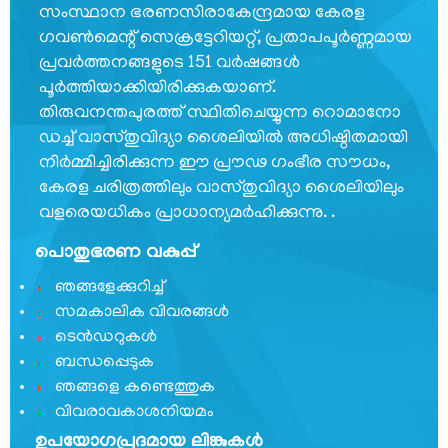
കേരള
സംസ്ഥാന ഭരണസിരാകേന്ദ്രമായ കേരള
സ്വാതന്ത്ര്യ
ഗവണ്‍മെന്റ് സെക്രട്ടേറിയറ്റ്, പ്രതാപപൂര്‍ണ്ണമായ
സമരസേനാനി
പ്രവര്‍ത്തനങ്ങളുടെ 151 വര്‍ഷങ്ങള്‍
പെന്‍ഷന്‍
പൂര്‍ത്തിയാക്കിയിരിക്കുകയാണ്.
പദ്ധതി
തിരുവനന്തപുരത്ത് സ്ഥിതിചെയ്യുന്ന റൊമാനോ
ഡച്ച് വാസ്തുവിദ്യാ ശൈലിയില്‍ അധിഷ്ഠിതമായി
മറ്റ്
സംഘടനകള്‍
നിര്‍മ്മിച്ചിരിക്കുന്ന ഈ പ്രൗഢ ഗംഭീര സൗധം,
കേരള ചരിത്രത്തിലും വാസ്തുവിദ്യാ ശൈലിയിലും
റെസിഡന്റ്
വളരെയധികം പ്രാധാന്യമര്‍ഹിക്കുന്നു. .
കമ്മീഷണറുടെ
ഓഫീസ്,
പൊതുഭരണ വകുപ്പ്
ന്യൂഡല്‍ഹി
ഞങ്ങളേക്കുറിച്ച്
സംസ്ഥാന
സമകാലിക വിവരങ്ങൾ
വിവരാവകാശ
ടെൻഡറുകൾ
കമ്മീഷന്‍
ബന്ധപ്പെടുക
സമുന്നതി
ഞങ്ങളെ കണ്ടെത്തുക
വിവരാവകാശനിയമം
വിവരാവകാശ
ഉപയോഗപ്രദമായ ലിങ്കുകൾ