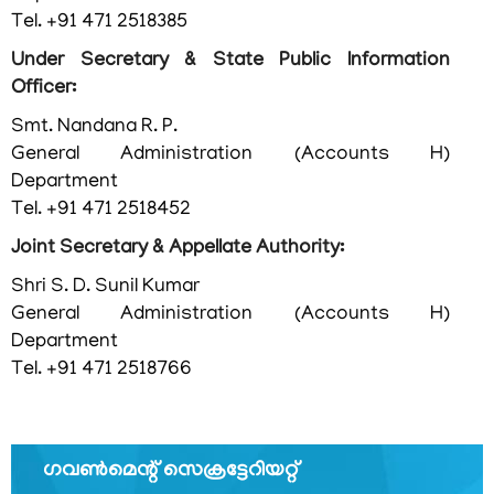
Tel. +91 471 2518385
ഞങ്ങളേക്കുറിച്ച്
Under Secretary & State Public Information
കാര്യനിർവഹണചട്ടങ്ങൾ
Officer:
ഓർഡർ
Smt. Nandana R. P.
ഓഫ്
General Administration (Accounts H)
പ്രെസിഡൻസ്
Department
Tel. +91 471 2518452
പ്രധാന
വ്യക്തികള്‍
Joint Secretary & Appellate Authority:
സംഘടനാ
Shri S. D. Sunil Kumar
ഘടന
General Administration (Accounts H)
Department
വിഭാഗങ്ങൾ
Tel. +91 471 2518766
സ്വതന്ത്ര
സൈനിക്
സമ്മാന്‍
യോജന
ഗവണ്‍മെന്റ് സെക്രട്ടേറിയറ്റ്