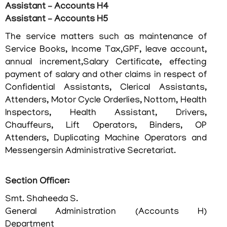
Assistant – Accounts H4
Assistant – Accounts H5
The service matters such as maintenance of
Service Books, Income Tax,GPF, leave account,
annual increment,Salary Certificate, effecting
payment of salary and other claims in respect of
Confidential Assistants, Clerical Assistants,
Attenders, Motor Cycle Orderlies, Nottom, Health
FOOTER
ബാധ്യതാനിരാകരണം
Inspectors, Health Assistant, Drivers,
MENU
സ്വകാര്യതാനയം
Chauffeurs, Lift Operators, Binders, OP
Attenders, Duplicating Machine Operators and
വ്യവസ്ഥകളും
Messengersin Administrative Secretariat.
നിബന്ധനകളും
Section Officer:
Smt. Shaheeda S.
General Administration (Accounts H)
ഞങ്ങളേക്കുറിച്ച്
Department