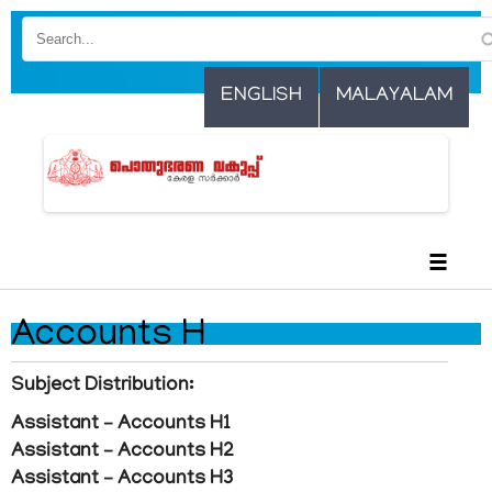
Skip
to
main
ENGLISH
MALAYALAM
content
☰
Accounts H
Subject Distribution:
Assistant – Accounts H1
Assistant – Accounts H2
Assistant – Accounts H3