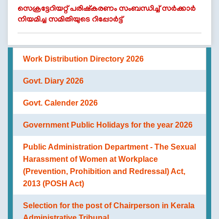
സെക്രട്ടേറിയറ്റ് പരിഷ്കരണം സംബന്ധിച്ച് സർക്കാർ
Rules
നിയമിച്ച സമിതിയുടെ റിപ്പോർട്ട്
of
Business
Order
Work Distribution Directory 2026
of
egreetings.gov.in പോർട്ടൽ മുഖേന ആശംസകൾ
Precedence
കൈമാറുന്നതിനുള്ള നിർദേശം
Govt. Diary 2026
Who
is
Govt. Calender 2026
Right to Information: Handbook on
Who
Rules,Guidelines,Circulars & Government Orders
issued
Government Public Holidays for the year 2026
Organisational
Structure
Public Administration Department - The Sexual
Seat wise work distribution directory of Government
Harassment of Women at Workplace
Divisions
Secretariat
(Prevention, Prohibition and Redressal) Act,
Swatantrata
2013 (POSH Act)
Sainik
പൊതു ഭരണ സെക്രെട്ടറിയേറ്റിലെ ജോലിഭാരം
Samman
Selection for the post of Chairperson in Kerala
ശാസ്ത്രീയമായി ക്രമീകരിക്കുന്നതുസംബന്ധിച്ചുള്ള പഠന
Yojana
Administrative Tribunal
റിപ്പോർട്ട്