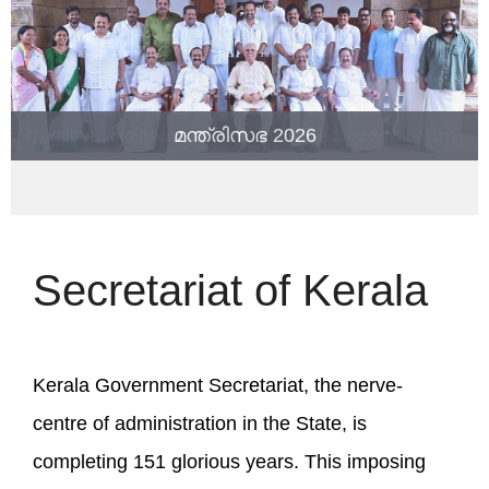
Online
Guest
House
Booking
മന്ത്രിസഭ 2026
Freedom
Fighters
List
Attestation
(Home)
Secretariat of Kerala
Jeevan
Raksha
Padak
Awardees
Kerala Government Secretariat, the nerve-
Compassionate
centre of administration in the State, is
Employment
completing 151 glorious years. This imposing
Scheme