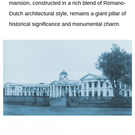
mansion, constructed in a rich blend of Romano­
Telephone
Directory
Dutch architectural style, remains a giant pillar of
historical significance and monumental charm.
EMPLOYEES
CORNER
Staff
Information
Government
Orders
Government
Calender