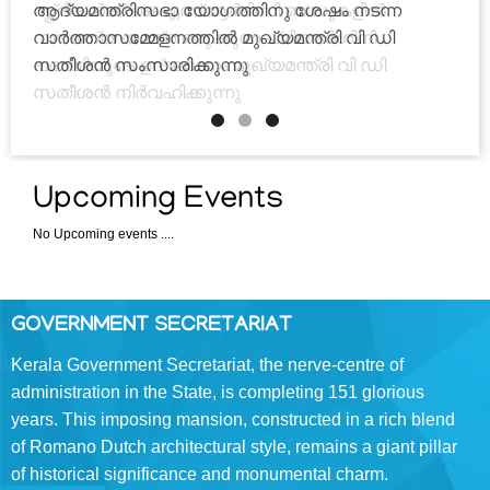
ആദ്യമന്ത്രിസഭാ യോഗത്തിനു ശേഷം നടന്ന
District
Collectors
വാർത്താസമ്മേളനത്തിൽ മുഖ്യമന്ത്രി വി ഡി
സതീശൻ സംസാരിക്കുന്നു
District
Police
Chiefs
Upcoming Events
No Upcoming events ....
DOWNLOADS
Emblem
GOVERNMENT SECRETARIAT
Kerala Government Secretariat, the nerve-centre of
Forms
administration in the State, is completing 151 glorious
Reports
years. This imposing mansion, constructed in a rich blend
of Romano­ Dutch architectural style, remains a giant pillar
Acts
of historical significance and monumental charm.
and