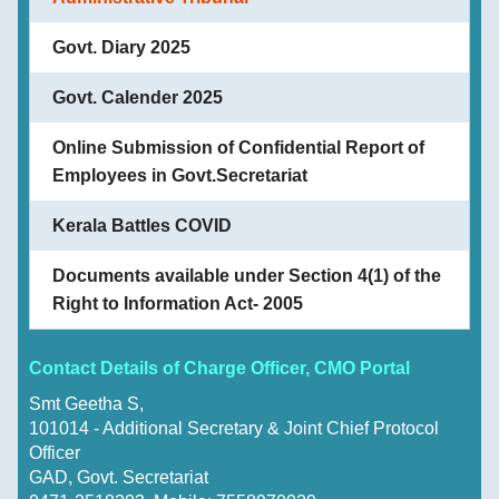
Kerala
Govt. Diary 2025
Freedom
പൊതുഭരണ വകുപ്പ് ജീവനക്കാർ സർവീസിൽ നിന്ന്
Fighter's
വിരമിക്കുമ്പോഴും സർവീസിലിരിക്കവേ മരണപ്പെട്ടാലും
Govt. Calender 2025
Pension
അർഹമായ ആനുകൂല്യങ്ങൾ ലഭ്യമാക്കുന്നതിനായി
ഹാജരാക്കേണ്ട രേഖകൾ
Other
Online Submission of Confidential Report of
Organisations
Employees in Govt.Secretariat
പൊതുഭരണ വകുപ്പിലെ ജീവനക്കാർ മെഡിക്കൽ
Office
Kerala Battles COVID
റീഇമ്പേഴ്സ്മെന്റ് അപേക്ഷകൾ സമർപ്പിക്കുന്നത്
of
സംബന്ധിച്ച നിർദേശങ്ങൾ
the
Documents available under Section 4(1) of the
Resident
Right to Information Act- 2005
Commissioner,
View all
New
Delhi
Contact Details of Charge Officer, CMO Portal
Smt Geetha S,
State
101014 - Additional Secretary & Joint Chief Protocol
Information
Officer
Commission
GAD, Govt. Secretariat
Samunnathi