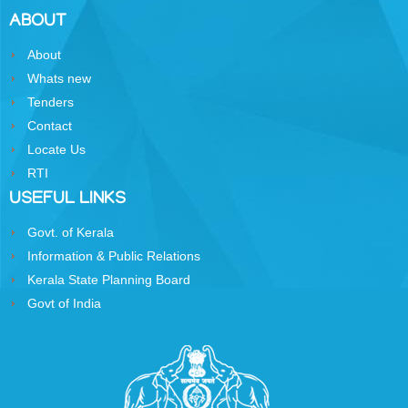
Rules
ABOUT
Holiday
About
Lists
Whats new
Manuals
Tenders
Contact
Telephone
Locate Us
Directory
RTI
Government
USEFUL LINKS
Diary
Govt. of Kerala
Information & Public Relations
Kerala State Planning Board
Govt of India