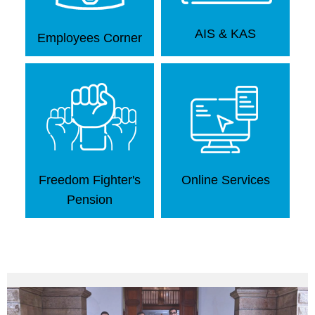
CITIZEN
AIS & KAS
Employees Corner
CORNER
Government
Orders
Government
Circulars
Government
Freedom Fighter's
Online Services
Calender
Pension
Petitions
to
CM
Visitors
Facilitation
Centre