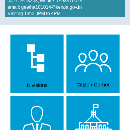
0471-2518203, Mobile: 7558970029
email: geetha101014@kerala.gov.in
RTI
Visiting Time 3PM to 4PM
Act
History
of
Secretariat
Secretariat
Building
History
of
State
Citizen Corner
Divisions
Emblem
Telephone
Directory