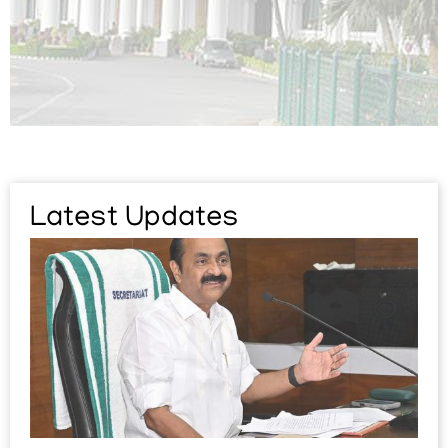
Library
ALL
INDIA
SERVICES
Latest Updates
Rules
Civil
List
KAS
On
Deputation