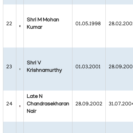
Shri M Mohan
22
01.05.1998
28.02.200
Kumar
Shri V
23
01.03.2001
28.09.200
Krishnamurthy
Late N
24
Chandrasekharan
28.09.2002
31.07.200
Nair