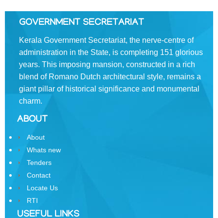
Rules
GOVERNMENT SECRETARIAT
of
Business
Kerala Government Secretariat, the nerve-centre of
Order
administration in the State, is completing 151 glorious
of
years. This imposing mansion, constructed in a rich
Precedence
blend of Romano­ Dutch architectural style, remains a
giant pillar of historical significance and monumental
Who
charm.
is
Who
ABOUT
Organisational
About
Structure
Whats new
Divisions
Tenders
Contact
Swatantrata
Locate Us
Sainik
RTI
Samman
Yojana
USEFUL LINKS