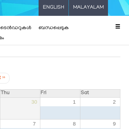
ENGLISH
MALAYALAM
☰
ടെൻഡറുകൾ
ബന്ധപ്പെടുക
മം
t
››
Thu
Fri
Sat
30
1
2
7
8
9