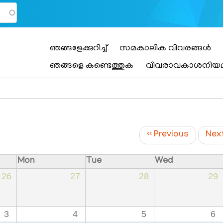
Main
ഞങ്ങളേക്കുറിച്ച്
സമകാലിക വിവരങ്ങൾ
navigation
ഞങ്ങളെ കണ്ടെത്തുക
വിവരാവകാശനിയ
‹‹
Previous
Nex
Mon
Tue
Wed
26
27
28
29
3
4
5
6