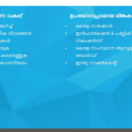
വകുപ്പ്
ഉപയോഗപ്രദമായ ലിങ്കു
ുറിച്ച്
കേരള സർക്കാർ
ക വിവരങ്ങൾ
ഇൻഫർമേഷൻ & പബ്ലിക്
ുകൾ
റിലേഷൻസ്
െടുക
കേരള സംസ്ഥാന ആസൂത
കണ്ടെത്തുക
ബോർഡ്
വകാശനിയമം
ഇന്ത്യ ഗവണ്‍മെന്റ്