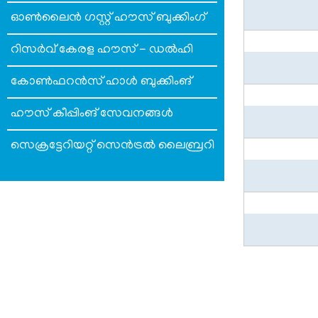
MENU
സ്വകാര്യതാനയം
ഓണ്‍ലൈന്‍ ഗസ്റ്റ് ഹൗസ് ബുക്കിംഗ്
വ്യവസ്ഥകളും
റിസര്‍വ് കേരള ഹൗസ് - ഡല്‍ഹി
നിബന്ധനകളും
കോണ്‍ഫറന്‍സ് ഹാള്‍ ബുക്കിംങ്
ഹൗസ് കീപ്പിംങ് സേവനങ്ങള്‍
ഞങ്ങളേക്കുറിച്ച്
സെക്രട്ടേറിയറ്റ് സെന്‍ട്രല്‍ ലൈബ്രറി
ഞങ്ങളേക്കുറിച്ച്
കാര്യനിർവഹണചട്ടങ്ങൾ
ഓർഡർ
ഓഫ്
പ്രെസിഡൻസ്
Pagination
പ്രധാന
വ്യക്തികള്‍