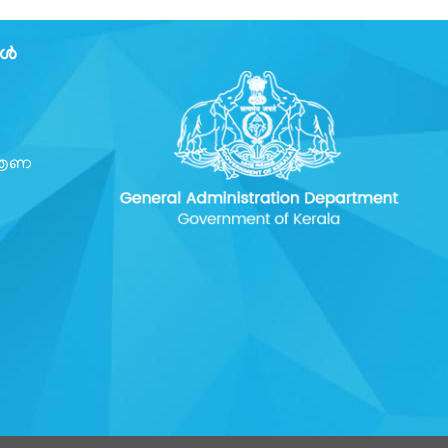
കൾ
്രണ