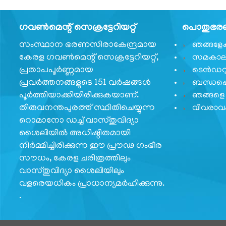
സംഘടനാ
ഗവണ്‍മെന്റ് സെക്രട്ടേറിയറ്റ്
പൊതുഭരണ 
ഘടന
സംസ്ഥാന ഭരണസിരാകേന്ദ്രമായ
ഞങ്ങളേക്ക
വിഭാഗങ്ങൾ
കേരള ഗവണ്‍മെന്റ് സെക്രട്ടേറിയറ്റ്,
സമകാലി
സ്വതന്ത്ര
പ്രതാപപൂര്‍ണ്ണമായ
ടെൻഡറ
സൈനിക്
പ്രവര്‍ത്തനങ്ങളുടെ 151 വര്‍ഷങ്ങള്‍
ബന്ധപ്പ
സമ്മാന്‍
പൂര്‍ത്തിയാക്കിയിരിക്കുകയാണ്.
ഞങ്ങളെ 
യോജന
തിരുവനന്തപുരത്ത് സ്ഥിതിചെയ്യുന്ന
വിവരാ
കേരള
റൊമാനോ ഡച്ച് വാസ്തുവിദ്യാ
സ്വാതന്ത്ര്യ
ശൈലിയില്‍ അധിഷ്ഠിതമായി
സമരസേനാനി
നിര്‍മ്മിച്ചിരിക്കുന്ന ഈ പ്രൗഢ ഗംഭീര
പെന്‍ഷന്‍
സൗധം, കേരള ചരിത്രത്തിലും
പദ്ധതി
വാസ്തുവിദ്യാ ശൈലിയിലും
വളരെയധികം പ്രാധാന്യമര്‍ഹിക്കുന്നു.
മറ്റ്
സംഘടനകള്‍
.
റെസിഡന്റ്