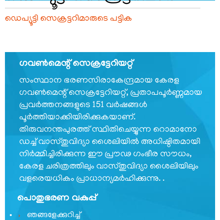
FOOTER
ബാധ്യതാനിരാകരണം
ഡെപ്യൂട്ടി സെക്രട്ടറിമാരുടെ പട്ടിക
MENU
സ്വകാര്യതാനയം
വ്യവസ്ഥകളും
നിബന്ധനകളും
ഗവണ്‍മെന്റ് സെക്രട്ടേറിയറ്റ്
സംസ്ഥാന ഭരണസിരാകേന്ദ്രമായ കേരള
ഗവണ്‍മെന്റ് സെക്രട്ടേറിയറ്റ്, പ്രതാപപൂര്‍ണ്ണമായ
പ്രവര്‍ത്തനങ്ങളുടെ 151 വര്‍ഷങ്ങള്‍
ഞങ്ങളേക്കുറിച്ച്
പൂര്‍ത്തിയാക്കിയിരിക്കുകയാണ്.
തിരുവനന്തപുരത്ത് സ്ഥിതിചെയ്യുന്ന റൊമാനോ
ഡച്ച് വാസ്തുവിദ്യാ ശൈലിയില്‍ അധിഷ്ഠിതമായി
ഞങ്ങളേക്കുറിച്ച്
നിര്‍മ്മിച്ചിരിക്കുന്ന ഈ പ്രൗഢ ഗംഭീര സൗധം,
കാര്യനിർവഹണചട്ടങ്ങൾ
കേരള ചരിത്രത്തിലും വാസ്തുവിദ്യാ ശൈലിയിലും
വളരെയധികം പ്രാധാന്യമര്‍ഹിക്കുന്നു. .
ഓർഡർ
ഓഫ്
പൊതുഭരണ വകുപ്പ്
പ്രെസിഡൻസ്
ഞങ്ങളേക്കുറിച്ച്