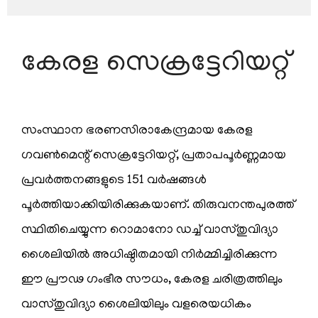
കേരള സെക്രട്ടേറിയറ്റ്
എംപ്ലോയീസ്
കോർണർ
സംസ്ഥാന ഭരണസിരാകേന്ദ്രമായ കേരള
സ്റ്റാഫ്
വിവരങ്ങൾ
ഗവണ്‍മെന്റ് സെക്രട്ടേറിയറ്റ്, പ്രതാപപൂര്‍ണ്ണമായ
പ്രവര്‍ത്തനങ്ങളുടെ 151 വര്‍ഷങ്ങള്‍
സര്‍ക്കാര്‍
ഉത്തരവുകള്‍
പൂര്‍ത്തിയാക്കിയിരിക്കുകയാണ്. തിരുവനന്തപുരത്ത്
സര്‍ക്കാര്‍
സ്ഥിതിചെയ്യുന്ന റൊമാനോ ഡച്ച് വാസ്തുവിദ്യാ
കലണ്ടര്‍
ശൈലിയില്‍ അധിഷ്ഠിതമായി നിര്‍മ്മിച്ചിരിക്കുന്ന
സ്പാര്‍ക്ക്
ഈ പ്രൗഢ ഗംഭീര സൗധം, കേരള ചരിത്രത്തിലും
ഓണ്‍ലൈന്‍
വാസ്തുവിദ്യാ ശൈലിയിലും വളരെയധികം
ഗസ്റ്റ്