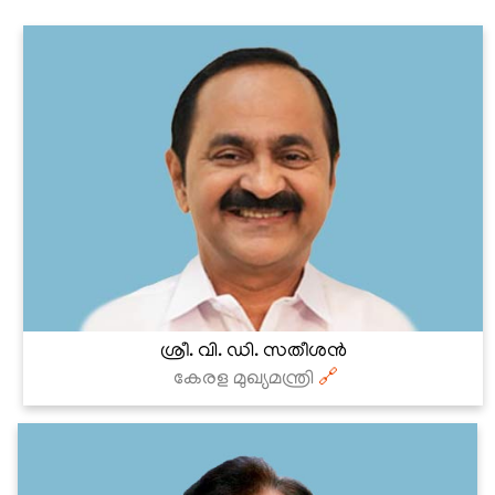
ശ്രീ. വി. ഡി. സതീശൻ
കേരള മുഖ്യമന്ത്രി
🔗