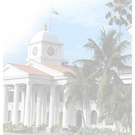
അഖിലേന്ത്യാ
സേവനങ്ങൾ
നിയമങ്ങൾ
സിവിൽ
ലിസ്റ്റ്
കെഎഎസ്
ഡെപ്യൂട്ടേഷനിൽ
ജില്ലാ
കളക്ടർമാർ
ജില്ലാ
പോലീസ്