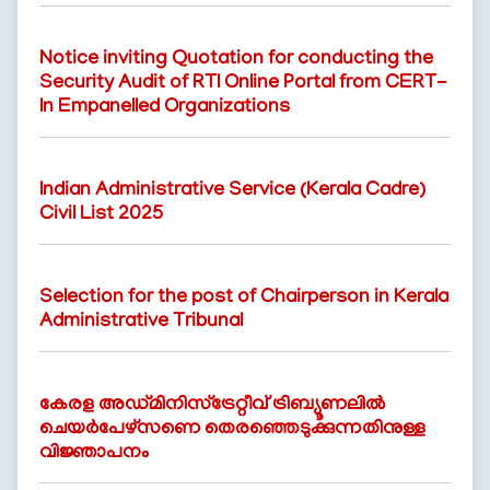
Notice inviting Quotation for conducting the
Security Audit of RTI Online Portal from CERT-
In Empanelled Organizations
Indian Administrative Service (Kerala Cadre)
Civil List 2025
FOOTER
ബാധ്യതാനിരാകരണം
MENU
സ്വകാര്യതാനയം
Selection for the post of Chairperson in Kerala
വ്യവസ്ഥകളും
Administrative Tribunal
നിബന്ധനകളും
കേരള അഡ്മിനിസ്ട്രേറ്റീവ് ട്രിബ്യൂണലിൽ
ചെയർപേഴ്സണെ തെരഞ്ഞെടുക്കുന്നതിനുള്ള
വിജ്ഞാപനം
ഞങ്ങളേക്കുറിച്ച്