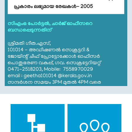
നിയമം
റീഇമ്പേഴ്സ്മെന്റ് അപേക്ഷകൾ സമർപ്പിക്കുന്നത്
പ്രകാരം ലഭ്യമായ രേഖകൾ- 2005
സംബന്ധിച്ച നിർദേശങ്ങൾ
കേരള
സെക്രട്ടേറിയറ്റ്
സിഎംഒ പോർട്ടൽ, ചാർജ് ഓഫീസറെ
ചരിത്രം
View all
ബന്ധപ്പെടുന്നതിന്
സെക്രട്ടേറിയറ്റ്
കെട്ടിടം
ശ്രീമതി ഗീത.എസ്,
101014 - അഡീഷണൽ സെക്രട്ടറി &
സംസ്ഥാന
ജോയിന്റ് ചീഫ് പ്രോട്ടോക്കോൾ ഓഫീസർ
ചിഹ്നത്തിന്റെ
പൊതുഭരണ വകുപ്പ്, ഗവ. സെക്രട്ടേറിയറ്റ്
ചരിത്രം
0471-2518203, Mobile: 7558970029
email : geetha101014 @kerala.gov.in
ടെലിഫോണ്‍
സന്ദർശന സമയം 3PM മുതൽ 4PM വരെ
ഡയറക്ടറി
സിറ്റിസൺ
കോർണർ