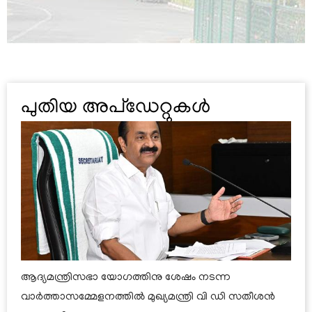
മേധാവികൾ
ഡൗൺലോഡുകൾ
പുതിയ അപ്ഡേറ്റുകൾ
മുദ്ര
ഫോമുകൾ
റിപ്പോർട്ടുകൾ
നിയമങ്ങളും
ചട്ടങ്ങളും
അവധി
വിവരങ്ങൾ
ആദ്യമന്ത്രിസഭാ യോഗത്തിനു ശേഷം നടന്ന
വാർത്താസമ്മേളനത്തിൽ മുഖ്യമന്ത്രി വി ഡി സതീശൻ
മാന്വലുകൾ