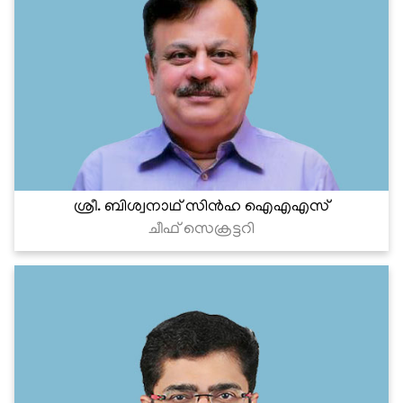
ശ്രീ. ബിശ്വനാഥ് സിന്‍ഹ ഐഎഎസ്
ചീഫ് സെക്രട്ടറി