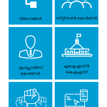
സര്‍ക്കാര്‍
ഉത്തരവുകള്‍
സിറ്റിസൺ കോർണർ
വിഭാഗങ്ങൾ
സര്‍ക്കാര്‍
സര്‍ക്കുലറുകള്‍
സര്‍ക്കാര്‍
കലണ്ടര്‍
മുഖ്യമന്ത്രിക്കുള്ള
നിവേദനങ്ങള്‍
എഐഎസ് &
എംപ്ലോയീസ്
സന്ദര്‍ശക
കെഎഎസ്
കോർണർ
സഹായ
കേന്ദ്രം
ഓണ്‍ലൈന്‍
ഗസ്റ്റ്
ഹൗസ്
ബുക്കിംഗ്