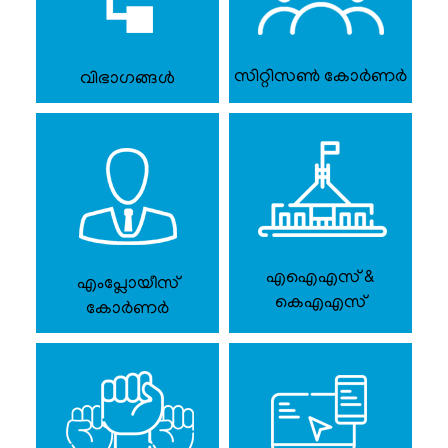
സര്‍ക്കാര്‍
ഉത്തരവുകള്‍
സിറ്റിസൺ കോർണർ
വിഭാഗങ്ങൾ
സര്‍ക്കാര്‍
സര്‍ക്കുലറുകള്‍
സര്‍ക്കാര്‍
കലണ്ടര്‍
മുഖ്യമന്ത്രിക്കുള്ള
നിവേദനങ്ങള്‍
എഐഎസ് &
എംപ്ലോയീസ്
സന്ദര്‍ശക
കെഎഎസ്
കോർണർ
സഹായ
കേന്ദ്രം
ഓണ്‍ലൈന്‍
ഗസ്റ്റ്
ഹൗസ്
ബുക്കിംഗ്