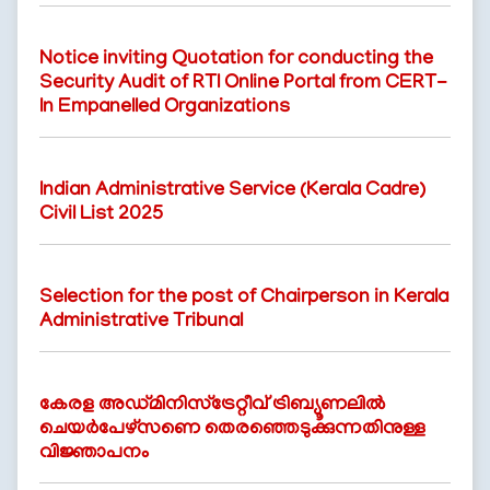
Notice inviting Quotation for conducting the
Security Audit of RTI Online Portal from CERT-
In Empanelled Organizations
Indian Administrative Service (Kerala Cadre)
Civil List 2025
FOOTER
ബാധ്യതാനിരാകരണം
MENU
സ്വകാര്യതാനയം
Selection for the post of Chairperson in Kerala
വ്യവസ്ഥകളും
Administrative Tribunal
നിബന്ധനകളും
കേരള അഡ്മിനിസ്ട്രേറ്റീവ് ട്രിബ്യൂണലിൽ
ചെയർപേഴ്സണെ തെരഞ്ഞെടുക്കുന്നതിനുള്ള
വിജ്ഞാപനം
ഞങ്ങളേക്കുറിച്ച്