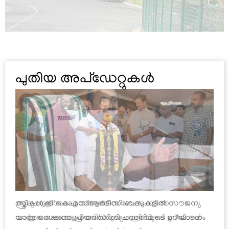
മേധാവികൾ
ഡൗൺലോഡുകൾ
പുതിയ അപ്ഡേറ്റുകൾ
മുദ്ര
ഫോമുകൾ
റിപ്പോർട്ടുകൾ
നിയമങ്ങളും
ചട്ടങ്ങളും
അവധി
വിവരങ്ങൾ
ആദ്യമന്ത്രിസഭാ യോഗത്തിനു ശേഷം നടന്ന
വാർത്താസമ്മേളനത്തിൽ മുഖ്യമന്ത്രി വി ഡി സതീശൻ
മാന്വലുകൾ