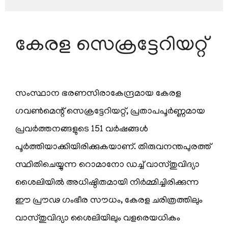
കേരള സെക്രട്ടേറിയറ്റ്
എംപ്ലോയീസ്
കോർണർ
സംസ്ഥാന ഭരണസിരാകേന്ദ്രമായ കേരള
സ്റ്റാഫ്
വിവരങ്ങൾ
ഗവണ്‍മെന്റ് സെക്രട്ടേറിയറ്റ്, പ്രതാപപൂര്‍ണ്ണമായ
പ്രവര്‍ത്തനങ്ങളുടെ 151 വര്‍ഷങ്ങള്‍
സര്‍ക്കാര്‍
ഉത്തരവുകള്‍
പൂര്‍ത്തിയാക്കിയിരിക്കുകയാണ്. തിരുവനന്തപുരത്ത്
സര്‍ക്കാര്‍
സ്ഥിതിചെയ്യുന്ന റൊമാനോ ഡച്ച് വാസ്തുവിദ്യാ
കലണ്ടര്‍
ശൈലിയില്‍ അധിഷ്ഠിതമായി നിര്‍മ്മിച്ചിരിക്കുന്ന
സ്പാര്‍ക്ക്
ഈ പ്രൗഢ ഗംഭീര സൗധം, കേരള ചരിത്രത്തിലും
ഓണ്‍ലൈന്‍
വാസ്തുവിദ്യാ ശൈലിയിലും വളരെയധികം
ഗസ്റ്റ്