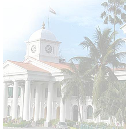
അഖിലേന്ത്യാ
സേവനങ്ങൾ
നിയമങ്ങൾ
സിവിൽ
ലിസ്റ്റ്
കെഎഎസ്
ഡെപ്യൂട്ടേഷനിൽ
ജില്ലാ
കളക്ടർമാർ
ജില്ലാ
പോലീസ്