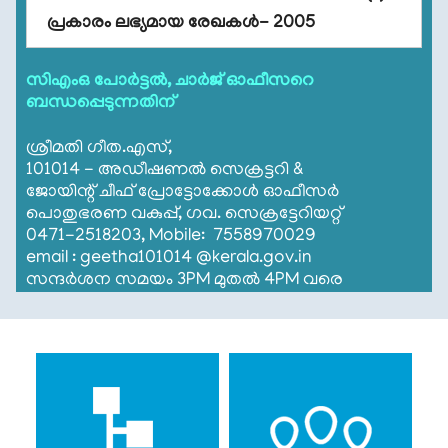
നിയമം
റീഇമ്പേഴ്സ്മെന്റ് അപേക്ഷകൾ സമർപ്പിക്കുന്നത്
പ്രകാരം ലഭ്യമായ രേഖകൾ- 2005
സംബന്ധിച്ച നിർദേശങ്ങൾ
കേരള
സെക്രട്ടേറിയറ്റ്
സിഎംഒ പോർട്ടൽ, ചാർജ് ഓഫീസറെ
ചരിത്രം
View all
ബന്ധപ്പെടുന്നതിന്
സെക്രട്ടേറിയറ്റ്
കെട്ടിടം
ശ്രീമതി ഗീത.എസ്,
101014 - അഡീഷണൽ സെക്രട്ടറി &
സംസ്ഥാന
ജോയിന്റ് ചീഫ് പ്രോട്ടോക്കോൾ ഓഫീസർ
ചിഹ്നത്തിന്റെ
പൊതുഭരണ വകുപ്പ്, ഗവ. സെക്രട്ടേറിയറ്റ്
ചരിത്രം
0471-2518203, Mobile: 7558970029
email : geetha101014 @kerala.gov.in
ടെലിഫോണ്‍
സന്ദർശന സമയം 3PM മുതൽ 4PM വരെ
ഡയറക്ടറി
സിറ്റിസൺ
കോർണർ