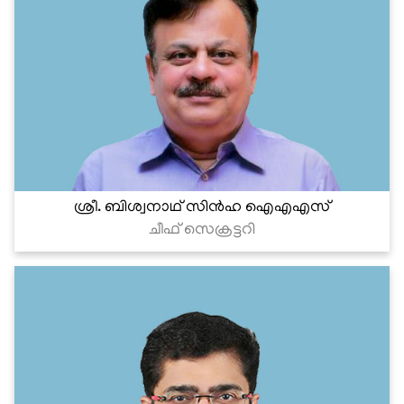
ശ്രീ. ബിശ്വനാഥ് സിന്‍ഹ ഐഎഎസ്
ചീഫ് സെക്രട്ടറി