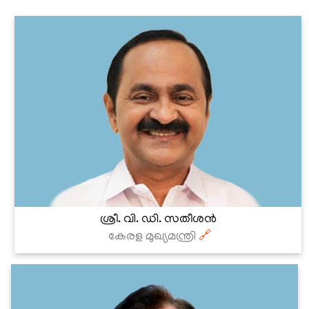
ശ്രീ. വി. ഡി. സതീശൻ
കേരള മുഖ്യമന്ത്രി
🔗