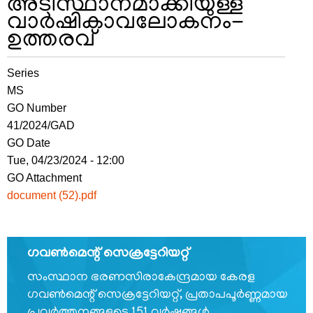
അടിസ്ഥാനമാക്കിയുള്ള
വാർഷികാവലോകനം-
ഉത്തരവ്
FOOTER
ബാധ്യതാനിരാകരണം
MENU
Series
സ്വകാര്യതാനയം
MS
വ്യവസ്ഥകളും
GO Number
നിബന്ധനകളും
41/2024/GAD
GO Date
Tue, 04/23/2024 - 12:00
GO Attachment
document (52).pdf
ഞങ്ങളേക്കുറിച്ച്
ഞങ്ങളേക്കുറിച്ച്
ഗവണ്‍മെന്റ് സെക്രട്ടേറിയറ്റ്
കാര്യനിർവഹണചട്ടങ്ങൾ
സംസ്ഥാന ഭരണസിരാകേന്ദ്രമായ കേരള
ഗവണ്‍മെന്റ് സെക്രട്ടേറിയറ്റ്, പ്രതാപപൂര്‍ണ്ണമായ
ഓർഡർ