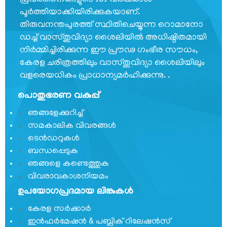
പ്രവര്‍ത്തനങ്ങളുടെ 151 വര്‍ഷങ്ങള്‍
ഓഫ്
പൂര്‍ത്തിയാക്കിയിരിക്കുകയാണ്.
പ്രെസിഡൻസ്
തിരുവനന്തപുരത്ത് സ്ഥിതിചെയ്യുന്ന റൊമാനോ
പ്രധാന
ഡച്ച് വാസ്തുവിദ്യാ ശൈലിയില്‍ അധിഷ്ഠിതമായി
വ്യക്തികള്‍
നിര്‍മ്മിച്ചിരിക്കുന്ന ഈ പ്രൗഢ ഗംഭീര സൗധം,
കേരള ചരിത്രത്തിലും വാസ്തുവിദ്യാ ശൈലിയിലും
സംഘടനാ
ഘടന
വളരെയധികം പ്രാധാന്യമര്‍ഹിക്കുന്നു. .
വിഭാഗങ്ങൾ
പൊതുഭരണ വകുപ്പ്
ഞങ്ങളേക്കുറിച്ച്
സ്വതന്ത്ര
സൈനിക്
സമകാലിക വിവരങ്ങൾ
സമ്മാന്‍
ടെൻഡറുകൾ
യോജന
ബന്ധപ്പെടുക
ഞങ്ങളെ കണ്ടെത്തുക
കേരള
വിവരാവകാശനിയമം
സ്വാതന്ത്ര്യ
സമരസേനാനി
ഉപയോഗപ്രദമായ ലിങ്കുകൾ
പെന്‍ഷന്‍
കേരള സർക്കാർ
പദ്ധതി
ഇൻഫർമേഷൻ & പബ്ലിക് റിലേഷൻസ്