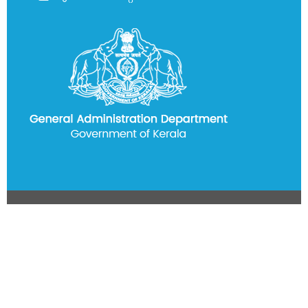
സര്‍ക്കാര്‍
കലണ്ടര്‍
മുഖ്യമന്ത്രിക്കുള്ള
നിവേദനങ്ങള്‍
സന്ദര്‍ശക
സഹായ
കേന്ദ്രം
ഓണ്‍ലൈന്‍
ഗസ്റ്റ്
ഹൗസ്
ബുക്കിംഗ്
സ്വാതന്ത്ര്യ
സമര
സേനാനികളുടെ
പട്ടിക