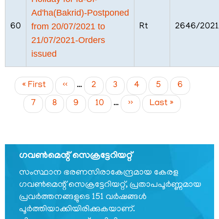
മറ്റ്
സംഘടനകള്‍
Ad'ha(Bakrid)-Postponed
from 20/07/2021 to
60
Rt
2646/202
റെസിഡന്റ്
21/07/2021-Orders
കമ്മീഷണറുടെ
ഓഫീസ്,
issued
ന്യൂഡല്‍ഹി
സംസ്ഥാന
Pagination
First
« First
Previous
‹‹
…
Page
2
Page
3
Page
4
Page
5
Current
6
വിവരാവകാശ
page
page
page
Page
7
Page
8
Page
9
Page
10
…
Next
››
Last
Last »
കമ്മീഷന്‍
page
page
സമുന്നതി
വിവരാവകാശ
നിയമം
ഗവണ്‍മെന്റ് സെക്രട്ടേറിയറ്റ്
കേരള
സംസ്ഥാന ഭരണസിരാകേന്ദ്രമായ കേരള
സെക്രട്ടേറിയറ്റ്
ഗവണ്‍മെന്റ് സെക്രട്ടേറിയറ്റ്, പ്രതാപപൂര്‍ണ്ണമായ
ചരിത്രം
പ്രവര്‍ത്തനങ്ങളുടെ 151 വര്‍ഷങ്ങള്‍
പൂര്‍ത്തിയാക്കിയിരിക്കുകയാണ്.
സെക്രട്ടേറിയറ്റ്