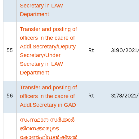
Secretary in LAW
Department
FOOTER
ബാധ്യതാനിരാകരണം
MENU
Transfer and posting of
സ്വകാര്യതാനയം
officers in the cadre of
വ്യവസ്ഥകളും
Addl.Secretary/Deputy
നിബന്ധനകളും
55
Rt
3190/2021
Secretary/Under
Secretary in LAW
Department
Transfer and posting of
ഞങ്ങളേക്കുറിച്ച്
officers in the cadre of
56
Rt
3178/2021
Addl.Secretary in GAD
ഞങ്ങളേക്കുറിച്ച്
കാര്യനിർവഹണചട്ടങ്ങൾ
സംസ്ഥാന സർക്കാർ
ജീവനക്കാരുടെ
ഓർഡർ
കോൺഫിഡൻഷ്യൽ
ഓഫ്