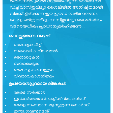
തിരുവനന്തപുരത്ത് സ്ഥിതിചെയ്യുന്ന റൊമാനോ
കെട്ടിടം
ഡച്ച് വാസ്തുവിദ്യാ ശൈലിയില്‍ അധിഷ്ഠിതമായി
സംസ്ഥാന
നിര്‍മ്മിച്ചിരിക്കുന്ന ഈ പ്രൗഢ ഗംഭീര സൗധം,
ചിഹ്നത്തിന്റെ
കേരള ചരിത്രത്തിലും വാസ്തുവിദ്യാ ശൈലിയിലും
ചരിത്രം
വളരെയധികം പ്രാധാന്യമര്‍ഹിക്കുന്നു. .
ടെലിഫോണ്‍
പൊതുഭരണ വകുപ്പ്
ഡയറക്ടറി
ഞങ്ങളേക്കുറിച്ച്
സമകാലിക വിവരങ്ങൾ
ടെൻഡറുകൾ
ബന്ധപ്പെടുക
സിറ്റിസൺ
ഞങ്ങളെ കണ്ടെത്തുക
കോർണർ
വിവരാവകാശനിയമം
ഉപയോഗപ്രദമായ ലിങ്കുകൾ
സര്‍ക്കാര്‍
കേരള സർക്കാർ
ഉത്തരവുകള്‍
ഇൻഫർമേഷൻ & പബ്ലിക് റിലേഷൻസ്
കേരള സംസ്ഥാന ആസൂത്രണ ബോർഡ്
സര്‍ക്കാര്‍
ഇന്ത്യ ഗവണ്‍മെന്റ്
സര്‍ക്കുലറുകള്‍