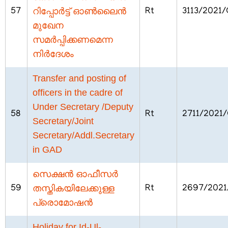
പ്രെസിഡൻസ്
റിപ്പോർട്ട് ഓൺലൈൻ
57
Rt
3113/2021
മുഖേന
പ്രധാന
സമർപ്പിക്കണമെന്ന
വ്യക്തികള്‍
നിർദേശം
സംഘടനാ
ഘടന
Transfer and posting of
വിഭാഗങ്ങൾ
officers in the cadre of
Under Secretary /Deputy
സ്വതന്ത്ര
58
Rt
2711/2021
Secretary/Joint
സൈനിക്
സമ്മാന്‍
Secretary/Addl.Secretary
യോജന
in GAD
കേരള
സെക്ഷൻ ഓഫീസർ
സ്വാതന്ത്ര്യ
സമരസേനാനി
തസ്തികയിലേക്കുള്ള
59
Rt
2697/202
പെന്‍ഷന്‍
പ്രൊമോഷൻ
പദ്ധതി
Holiday for Id-Ul-