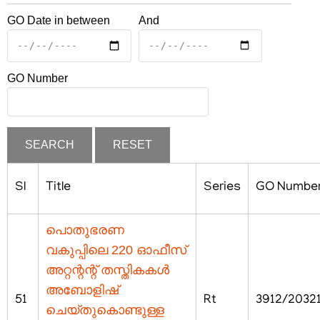
GO Date in between
And
GO Number
SI
Title
Series
GO Numbe
പൊതുഭരണ
വകുപ്പിലെ 220 ഓഫീസ്
അറ്റന്റന്റ് തസ്തികകൾ
അബോളിഷ്
51
Rt
3912/2032
ചെയ്തുകൊണ്ടുള്ള