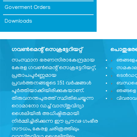
Goverment Orders
Downloads
ഞങ്ങളേക്കുറിച്ച്
ഗവണ്‍മെന്റ് സെക്രട്ടേറിയറ്റ്
പൊതുഭരണ 
ഞങ്ങളേക്കുറിച്ച്
സംസ്ഥാന ഭരണസിരാകേന്ദ്രമായ
ഞങ്ങളേക്ക
കാര്യനിർവഹണചട്ടങ്ങൾ
കേരള ഗവണ്‍മെന്റ് സെക്രട്ടേറിയറ്റ്,
സമകാലി
പ്രതാപപൂര്‍ണ്ണമായ
ടെൻഡറ
ഓർഡർ
പ്രവര്‍ത്തനങ്ങളുടെ 151 വര്‍ഷങ്ങള്‍
ബന്ധപ്പ
ഓഫ്
പൂര്‍ത്തിയാക്കിയിരിക്കുകയാണ്.
ഞങ്ങളെ 
പ്രെസിഡൻസ്
തിരുവനന്തപുരത്ത് സ്ഥിതിചെയ്യുന്ന
വിവരാ
പ്രധാന
റൊമാനോ ഡച്ച് വാസ്തുവിദ്യാ
വ്യക്തികള്‍
ശൈലിയില്‍ അധിഷ്ഠിതമായി
നിര്‍മ്മിച്ചിരിക്കുന്ന ഈ പ്രൗഢ ഗംഭീര
സംഘടനാ
ഘടന
സൗധം, കേരള ചരിത്രത്തിലും
വാസ്തുവിദ്യാ ശൈലിയിലും