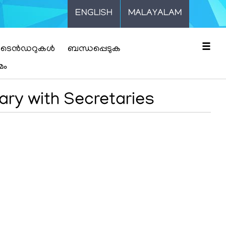
ENGLISH
MALAYALAM
☰
ടെൻഡറുകൾ
ബന്ധപ്പെടുക
മം
ary with Secretaries