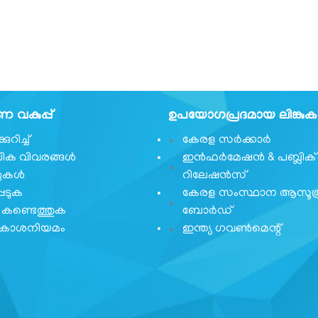
വകുപ്പ്
ഉപയോഗപ്രദമായ ലിങ്കു
ുറിച്ച്
കേരള സർക്കാർ
ക വിവരങ്ങൾ
ഇൻഫർമേഷൻ & പബ്ലിക്
ുകൾ
റിലേഷൻസ്
െടുക
കേരള സംസ്ഥാന ആസൂത
കണ്ടെത്തുക
ബോർഡ്
വകാശനിയമം
ഇന്ത്യ ഗവണ്‍മെന്റ്