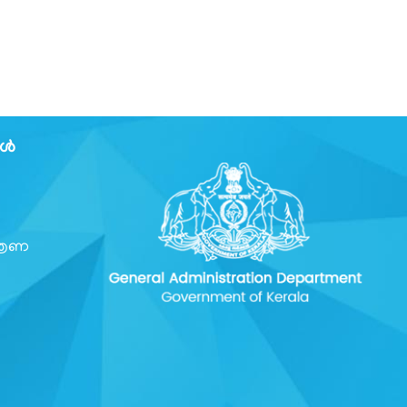
കൾ
്രണ