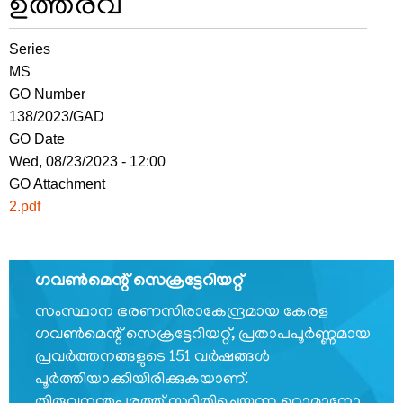
ഉത്തരവ്
Series
FOOTER
ബാധ്യതാനിരാകരണം
MS
MENU
സ്വകാര്യതാനയം
GO Number
138/2023/GAD
വ്യവസ്ഥകളും
GO Date
നിബന്ധനകളും
Wed, 08/23/2023 - 12:00
GO Attachment
2.pdf
ഞങ്ങളേക്കുറിച്ച്
ഗവണ്‍മെന്റ് സെക്രട്ടേറിയറ്റ്
ഞങ്ങളേക്കുറിച്ച്
സംസ്ഥാന ഭരണസിരാകേന്ദ്രമായ കേരള
ഗവണ്‍മെന്റ് സെക്രട്ടേറിയറ്റ്, പ്രതാപപൂര്‍ണ്ണമായ
കാര്യനിർവഹണചട്ടങ്ങൾ
പ്രവര്‍ത്തനങ്ങളുടെ 151 വര്‍ഷങ്ങള്‍
ഓർഡർ
പൂര്‍ത്തിയാക്കിയിരിക്കുകയാണ്.
ഓഫ്