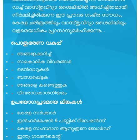
തിരുവനന്തപുരത്ത് സ്ഥിതിചെയ്യുന്ന റൊമാനോ
പ്രെസിഡൻസ്
ഡച്ച് വാസ്തുവിദ്യാ ശൈലിയില്‍ അധിഷ്ഠിതമായി
നിര്‍മ്മിച്ചിരിക്കുന്ന ഈ പ്രൗഢ ഗംഭീര സൗധം,
പ്രധാന
വ്യക്തികള്‍
കേരള ചരിത്രത്തിലും വാസ്തുവിദ്യാ ശൈലിയിലും
വളരെയധികം പ്രാധാന്യമര്‍ഹിക്കുന്നു. .
സംഘടനാ
ഘടന
പൊതുഭരണ വകുപ്പ്
വിഭാഗങ്ങൾ
ഞങ്ങളേക്കുറിച്ച്
സമകാലിക വിവരങ്ങൾ
സ്വതന്ത്ര
ടെൻഡറുകൾ
സൈനിക്
ബന്ധപ്പെടുക
സമ്മാന്‍
ഞങ്ങളെ കണ്ടെത്തുക
യോജന
വിവരാവകാശനിയമം
കേരള
ഉപയോഗപ്രദമായ ലിങ്കുകൾ
സ്വാതന്ത്ര്യ
സമരസേനാനി
കേരള സർക്കാർ
പെന്‍ഷന്‍
ഇൻഫർമേഷൻ & പബ്ലിക് റിലേഷൻസ്
പദ്ധതി
കേരള സംസ്ഥാന ആസൂത്രണ ബോർഡ്
ഇന്ത്യ ഗവണ്‍മെന്റ്
മറ്റ്