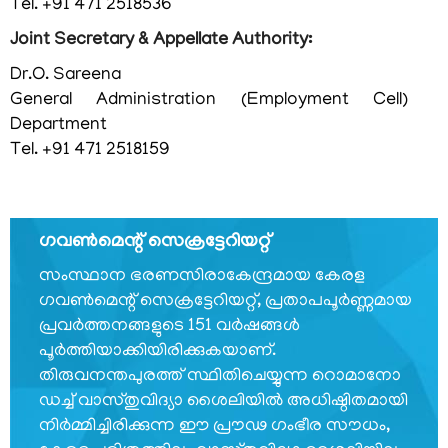
Tel. +91 471 2518536
കാര്യനിർവഹണചട്ടങ്ങൾ
Joint Secretary & Appellate Authority:
ഓർഡർ
Dr.O. Sareena
ഓഫ്
General Administration (Employment Cell)
പ്രെസിഡൻസ്
Department
പ്രധാന
Tel. +91 471 2518159
വ്യക്തികള്‍
സംഘടനാ
ഘടന
ഗവണ്‍മെന്റ് സെക്രട്ടേറിയറ്റ്
വിഭാഗങ്ങൾ
സംസ്ഥാന ഭരണസിരാകേന്ദ്രമായ കേരള
ഗവണ്‍മെന്റ് സെക്രട്ടേറിയറ്റ്, പ്രതാപപൂര്‍ണ്ണമായ
സ്വതന്ത്ര
പ്രവര്‍ത്തനങ്ങളുടെ 151 വര്‍ഷങ്ങള്‍
സൈനിക്
പൂര്‍ത്തിയാക്കിയിരിക്കുകയാണ്.
സമ്മാന്‍
യോജന
തിരുവനന്തപുരത്ത് സ്ഥിതിചെയ്യുന്ന റൊമാനോ
ഡച്ച് വാസ്തുവിദ്യാ ശൈലിയില്‍ അധിഷ്ഠിതമായി
കേരള
നിര്‍മ്മിച്ചിരിക്കുന്ന ഈ പ്രൗഢ ഗംഭീര സൗധം,
സ്വാതന്ത്ര്യ