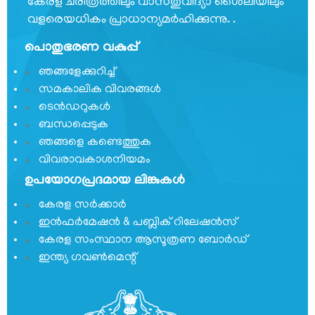
കേരള ചരിത്രത്തിലും വാസ്തുവിദ്യാ ശൈലിയിലും
സമരസേനാനി
വളരെയധികം പ്രാധാന്യമര്‍ഹിക്കുന്നു. .
പെന്‍ഷന്‍
പദ്ധതി
പൊതുഭരണ വകുപ്പ്
മറ്റ്
ഞങ്ങളേക്കുറിച്ച്
സംഘടനകള്‍
സമകാലിക വിവരങ്ങൾ
റെസിഡന്റ്
ടെൻഡറുകൾ
കമ്മീഷണറുടെ
ബന്ധപ്പെടുക
ഓഫീസ്,
ഞങ്ങളെ കണ്ടെത്തുക
ന്യൂഡല്‍ഹി
വിവരാവകാശനിയമം
ഉപയോഗപ്രദമായ ലിങ്കുകൾ
സംസ്ഥാന
വിവരാവകാശ
കേരള സർക്കാർ
കമ്മീഷന്‍
ഇൻഫർമേഷൻ & പബ്ലിക് റിലേഷൻസ്
സമുന്നതി
കേരള സംസ്ഥാന ആസൂത്രണ ബോർഡ്
ഇന്ത്യ ഗവണ്‍മെന്റ്
വിവരാവകാശ
നിയമം
കേരള